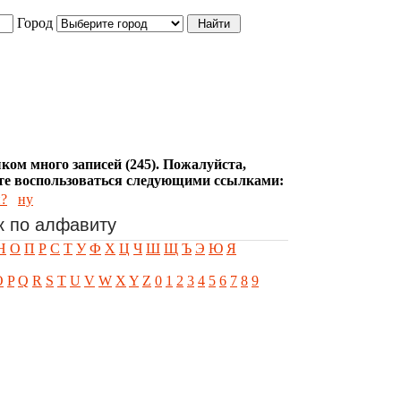
Город
ком много записей (245). Пожалуйста,
е воспользоваться следующими ссылками:
?
ну
к по алфавиту
Н
О
П
Р
С
Т
У
Ф
Х
Ц
Ч
Ш
Щ
Ъ
Э
Ю
Я
O
P
Q
R
S
T
U
V
W
X
Y
Z
0
1
2
3
4
5
6
7
8
9