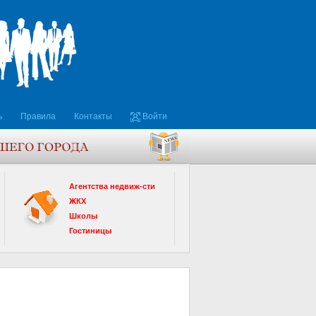
ь
Правила
Контакты
Войти
Агентства недвиж-сти
ЖКХ
Школы
Гостиницы