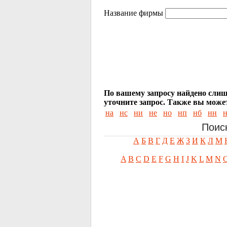
Название фирмы
По вашему запросу найдено слиш
уточните запрос.
Также вы может
на
нс
ни
не
но
нп
нб
нн
н
Поис
А
Б
В
Г
Д
Е
Ж
З
И
К
Л
М
A
B
C
D
E
F
G
H
I
J
K
L
M
N