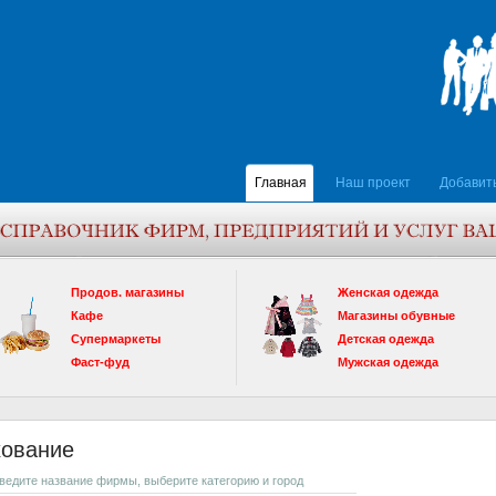
Главная
Наш проект
Добавит
Продов. магазины
Женская одежда
Кафе
Магазины обувные
Супермаркеты
Детская одежда
Фаст-фуд
Мужская одежда
хование
введите название фирмы, выберите категорию и город