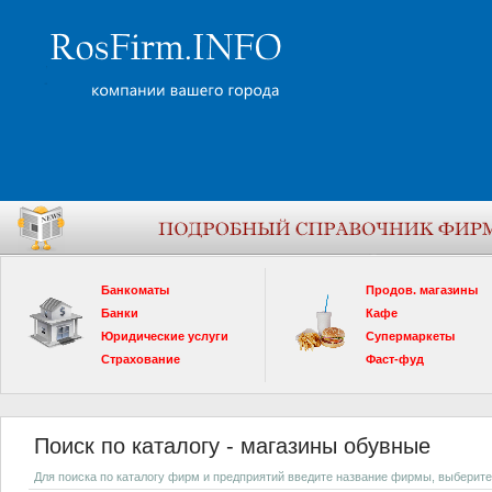
Банкоматы
Продов. магазины
Банки
Кафе
Юридические услуги
Супермаркеты
Страхование
Фаст-фуд
Поиск по каталогу - магазины обувные
Для поиска по каталогу фирм и предприятий введите название фирмы, выберите