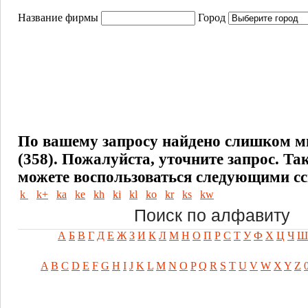
Название фирмы
Город
По вашему запросу найдено слишком м
(358). Пожалуйста, уточните запрос.
Та
можете воспользоваться следующими с
k
k+
ka
ke
kh
ki
kl
ko
kr
ks
kw
Поиск по алфавиту
А
Б
В
Г
Д
Е
Ж
З
И
К
Л
М
Н
О
П
Р
С
Т
У
Ф
Х
Ц
Ч
Ш
A
B
C
D
E
F
G
H
I
J
K
L
M
N
O
P
Q
R
S
T
U
V
W
X
Y
Z