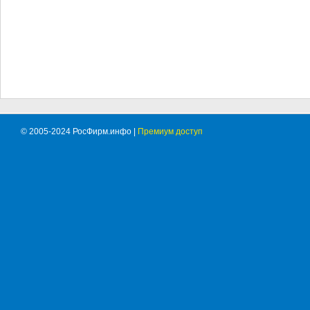
© 2005-2024 РосФирм.инфо |
Премиум доступ