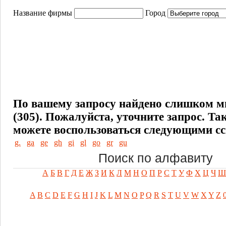
Название фирмы
Город
По вашему запросу найдено слишком м
(305). Пожалуйста, уточните запрос.
Та
можете воспользоваться следующими с
g.
ga
ge
gh
gi
gl
go
gr
gu
Поиск по алфавиту
А
Б
В
Г
Д
Е
Ж
З
И
К
Л
М
Н
О
П
Р
С
Т
У
Ф
Х
Ц
Ч
Ш
A
B
C
D
E
F
G
H
I
J
K
L
M
N
O
P
Q
R
S
T
U
V
W
X
Y
Z