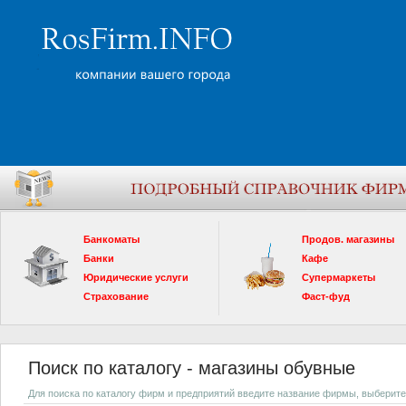
Банкоматы
Продов. магазины
Банки
Кафе
Юридические услуги
Супермаркеты
Страхование
Фаст-фуд
Поиск по каталогу - магазины обувные
Для поиска по каталогу фирм и предприятий введите название фирмы, выберите