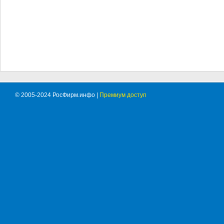
© 2005-2024 РосФирм.инфо |
Премиум доступ