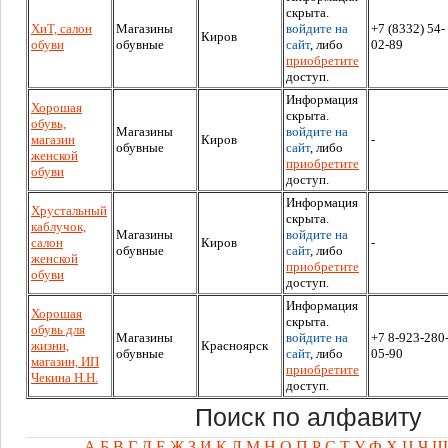
скрыта.
ХиТ, салон
Магазины
войдите на
+7 (8332) 54-
Киров
обуви
обувные
сайт
, либо
02-89
приобретите
доступ.
Информация
Хорошая
скрыта.
обувь,
Магазины
войдите на
магазин
Киров
-
обувные
сайт
, либо
женской
приобретите
обуви
доступ.
Информация
Хрустальный
скрыта.
каблучок,
Магазины
войдите на
салон
Киров
-
обувные
сайт
, либо
женской
приобретите
обуви
доступ.
Информация
Хорошая
скрыта.
обувь для
Магазины
войдите на
+7 8-923-280
жизни,
Красноярск
обувные
сайт
, либо
05-90
магазин, ИП
приобретите
Чекина Н.Н.
доступ.
Поиск по алфавиту
А
Б
В
Г
Д
Е
Ж
З
И
К
Л
М
Н
О
П
Р
С
Т
У
Ф
Х
Ц
Ч
Ш