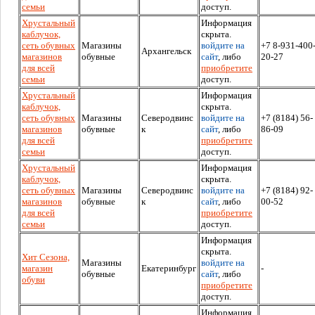
семьи
доступ.
Хрустальный
Информация
каблучок,
скрыта.
сеть обувных
Магазины
войдите на
+7 8-931-400
Архангельск
магазинов
обувные
сайт
, либо
20-27
для всей
приобретите
семьи
доступ.
Хрустальный
Информация
каблучок,
скрыта.
сеть обувных
Магазины
Северодвинс
войдите на
+7 (8184) 56-
магазинов
обувные
к
сайт
, либо
86-09
для всей
приобретите
семьи
доступ.
Хрустальный
Информация
каблучок,
скрыта.
сеть обувных
Магазины
Северодвинс
войдите на
+7 (8184) 92-
магазинов
обувные
к
сайт
, либо
00-52
для всей
приобретите
семьи
доступ.
Информация
скрыта.
Хит Сезона,
Магазины
войдите на
магазин
Екатеринбург
-
обувные
сайт
, либо
обуви
приобретите
доступ.
Информация