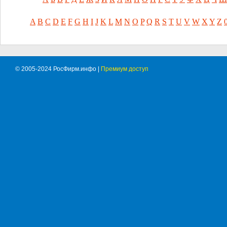
A
B
C
D
E
F
G
H
I
J
K
L
M
N
O
P
Q
R
S
T
U
V
W
X
Y
Z
© 2005-2024 РосФирм.инфо |
Премиум доступ