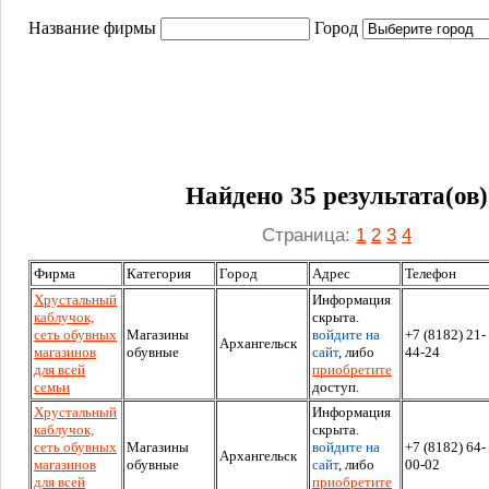
Название фирмы
Город
Найдено 35 результата(ов)
Страница:
1
2
3
4
Фирма
Категория
Город
Адрес
Телефон
Хрустальный
Информация
каблучок,
скрыта.
сеть обувных
Магазины
войдите на
+7 (8182) 21-
Архангельск
магазинов
обувные
сайт
, либо
44-24
для всей
приобретите
семьи
доступ.
Хрустальный
Информация
каблучок,
скрыта.
сеть обувных
Магазины
войдите на
+7 (8182) 64-
Архангельск
магазинов
обувные
сайт
, либо
00-02
для всей
приобретите