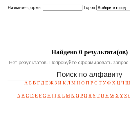
Название фирмы
Город
Найдено 0 результата(ов)
Нет результатов. Попробуйте сформировать запрос 
Поиск по алфавиту
А
Б
В
Г
Д
Е
Ж
З
И
К
Л
М
Н
О
П
Р
С
Т
У
Ф
Х
Ц
Ч
Ш
A
B
C
D
E
F
G
H
I
J
K
L
M
N
O
P
Q
R
S
T
U
V
W
X
Y
Z