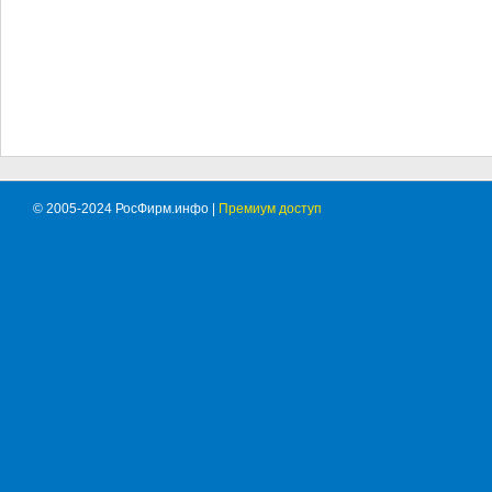
© 2005-2024 РосФирм.инфо |
Премиум доступ