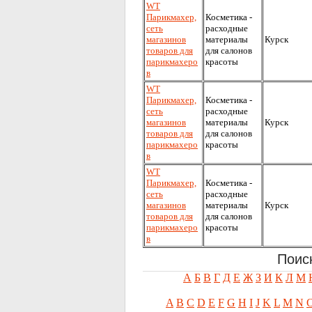
WT
Парикмахер,
Косметика -
сеть
расходные
магазинов
материалы
Курск
товаров для
для салонов
парикмахеро
красоты
в
WT
Парикмахер,
Косметика -
сеть
расходные
магазинов
материалы
Курск
товаров для
для салонов
парикмахеро
красоты
в
WT
Парикмахер,
Косметика -
сеть
расходные
магазинов
материалы
Курск
товаров для
для салонов
парикмахеро
красоты
в
Поис
А
Б
В
Г
Д
Е
Ж
З
И
К
Л
М
A
B
C
D
E
F
G
H
I
J
K
L
M
N