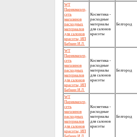
WT
Парикмахер,
сеть
Косметика -
магазинов
расходные
расходных
материалы
Белгород
материалов
для салонов
для салонов
красоты
красоты, ИП
Бабкин И.Л.
WT
Парикмахер,
сеть
Косметика -
магазинов
расходные
расходных
материалы
Белгород
материалов
для салонов
для салонов
красоты
красоты, ИП
Бабкин И.Л.
WT
Парикмахер,
сеть
Косметика -
магазинов
расходные
расходных
материалы
Белгород
материалов
для салонов
для салонов
красоты
красоты, ИП
Бабкин И.Л.