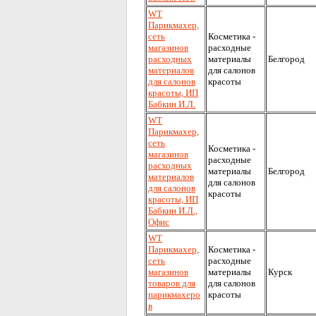
WT
Парикмахер,
сеть
Косметика -
магазинов
расходные
расходных
материалы
Белгород
материалов
для салонов
для салонов
красоты
красоты, ИП
Бабкин И.Л.
WT
Парикмахер,
сеть
Косметика -
магазинов
расходные
расходных
материалы
Белгород
материалов
для салонов
для салонов
красоты
красоты, ИП
Бабкин И.Л.,
Офис
WT
Парикмахер,
Косметика -
сеть
расходные
магазинов
материалы
Курск
товаров для
для салонов
парикмахеро
красоты
в