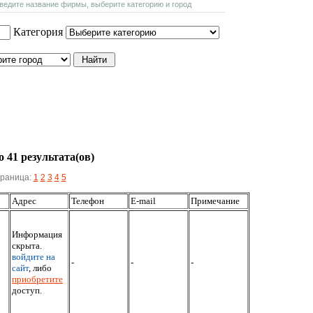
введите название фирмы, выберите категорию и город
Категория
 41 результата(ов)
раница:
1
2
3
4
5
Адрес
Телефон
E-mail
Примечание
Информация
скрыта.
войдите на
-
-
-
сайт
, либо
приобретите
доступ.