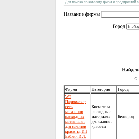
Для поиска по каталогу фирм и предприятий 
Название фирмы
Город
Найдено
Ст
Фирма
Категория
Город
WT
Парикмахер,
сеть
Косметика -
магазинов
расходные
расходных
материалы
Белгород
материалов
для салонов
для салонов
красоты
красоты, ИП
Бабкин И.Л.