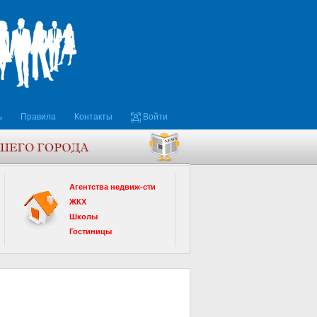
ь
Правила
Контакты
Войти
Агентства недвиж-сти
ЖКХ
Школы
Гостиницы