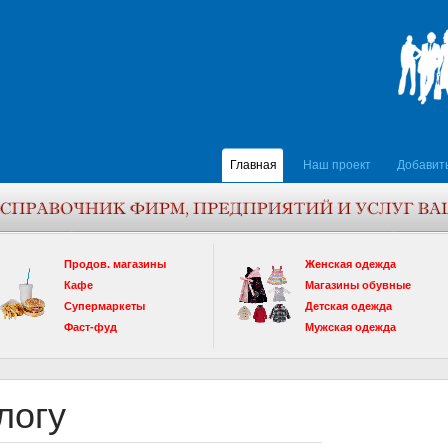
Главная
Наш проект
Добавит
Продов. магазины
Женская одежда
Кафе
Магазины обувные
Супермаркеты
Детская одежда
Фаст-фуд
Мужская одежда
логу