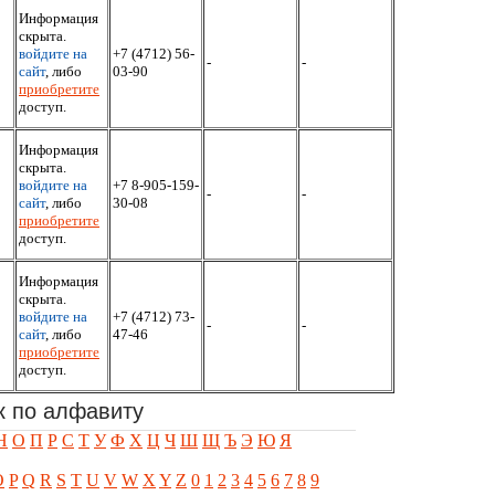
Информация
скрыта.
войдите на
+7 (4712) 56-
-
-
сайт
, либо
03-90
приобретите
доступ.
Информация
скрыта.
войдите на
+7 8-905-159-
-
-
сайт
, либо
30-08
приобретите
доступ.
Информация
скрыта.
войдите на
+7 (4712) 73-
-
-
сайт
, либо
47-46
приобретите
доступ.
к по алфавиту
Н
О
П
Р
С
Т
У
Ф
Х
Ц
Ч
Ш
Щ
Ъ
Э
Ю
Я
O
P
Q
R
S
T
U
V
W
X
Y
Z
0
1
2
3
4
5
6
7
8
9