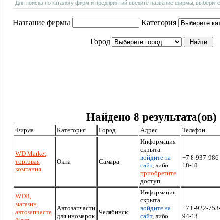
Для поиска по каталогу фирм и предприятий введите название фирмы, выберите
Название фирмы
Категория
Город
Найдено 8 результата(ов)
Фирма
Категория
Город
Адрес
Телефон
Информация
скрыта.
WD Market,
войдите на
+7 8-937-986
торговая
Окна
Самара
сайт
, либо
18-18
компания
приобретите
доступ.
Информация
WDB,
скрыта.
магазин
Автозапчасти
войдите на
+7 8-922-753
автозапчасте
Челябинск
для иномарок
сайт
, либо
94-13
й для