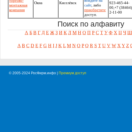
торгово-
войдите на
Окна
Киселёвск
923-465-44-
монтажная
сайт
, либо
00,+7 (38464)
компания
приобретите
2-11-00
доступ.
Поиск по алфавиту
А
Б
В
Г
Д
Е
Ж
З
И
К
Л
М
Н
О
П
Р
С
Т
У
Ф
Х
Ц
Ч
Ш
A
B
C
D
E
F
G
H
I
J
K
L
M
N
O
P
Q
R
S
T
U
V
W
X
Y
Z
© 2005-2024 РосФирм.инфо |
Премиум доступ