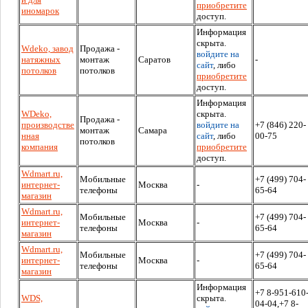
приобретите
иномарок
доступ.
Информация
скрыта.
Wdeko, завод
Продажа -
войдите на
натяжных
монтаж
Саратов
-
сайт
, либо
потолков
потолков
приобретите
доступ.
Информация
WDeko,
скрыта.
Продажа -
производстве
войдите на
+7 (846) 220-
монтаж
Самара
нная
сайт
, либо
00-75
потолков
компания
приобретите
доступ.
Wdmart.ru,
Мобильные
+7 (499) 704-
интернет-
Москва
-
телефоны
65-64
магазин
Wdmart.ru,
Мобильные
+7 (499) 704-
интернет-
Москва
-
телефоны
65-64
магазин
Wdmart.ru,
Мобильные
+7 (499) 704-
интернет-
Москва
-
телефоны
65-64
магазин
Информация
+7 8-951-610
WDS,
скрыта.
04-04,+7 8-