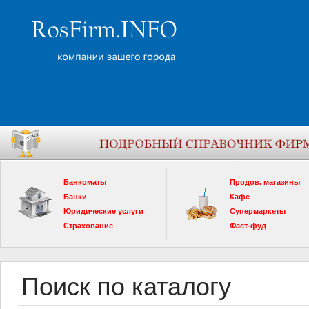
Банкоматы
Продов. магазины
Банки
Кафе
Юридические услуги
Супермаркеты
Страхование
Фаст-фуд
Поиск по каталогу