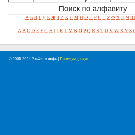
Поиск по алфавиту
А
Б
В
Г
Д
Е
Ж
З
И
К
Л
М
Н
О
П
Р
С
Т
У
Ф
Х
Ц
Ч
Ш
A
B
C
D
E
F
G
H
I
J
K
L
M
N
O
P
Q
R
S
T
U
V
W
X
Y
Z
© 2005-2024 РосФирм.инфо |
Премиум доступ