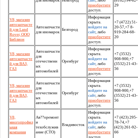
для иномарок
Новгород
сайт
, либо
(8162) 94-82-
приобретите
29
доступ.
Информация
V8, магазин
скрыта.
+7 (4722) 51-
автозапчасте
Автозапчасти
войдите на
20-57,+7 8-
й для Land
Белгород
для иномарок
сайт
, либо
919-284-68-
Rover, ООО
приобретите
20
Библион
доступ.
Информация
Автозапчасти
V8, магазин
скрыта.
+7 (3532)
для
автозапчасте
войдите на
908-900,+7
отечественн
Оренбург
й для ВАЗ,
сайт
, либо
(3532) 21-43-
ых
ГАЗ
приобретите
56
автомобилей
доступ.
Информация
Автозапчасти
V8, магазин
скрыта.
+7 (3532)
для
автозапчасте
войдите на
908-900,+7
отечественн
Оренбург
й для ВАЗ,
сайт
, либо
(3532) 21-43-
ых
ГАЗ
приобретите
56
автомобилей
доступ.
Информация
V8,
Ав??оремонт
скрыта.
+7 (423) 295-
многопрофил
и
войдите на
78-74,+7
Владивосток
ьная
техобслужив
сайт
, либо
(423) 261-92-
компания
ание (СТО)
приобретите
66
доступ.