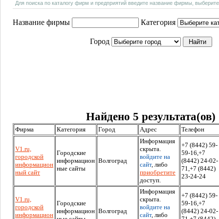
Для поиска по каталогу фирм и предприятий введите название фирмы, выберите
Название фирмы
Категория
Город
Найдено 5 результата(ов)
Фирма
Категория
Город
Адрес
Телефон
Информация
+7 (8442) 59-
V1.ru,
скрыта.
Городские
59-16,+7
городской
войдите на
информацион
Волгоград
(8442) 24-02-
информацион
сайт
, либо
ные сайты
71,+7 (8442)
ный сайт
приобретите
23-24-24
доступ.
Информация
+7 (8442) 59-
V1.ru,
скрыта.
Городские
59-16,+7
городской
войдите на
информацион
Волгоград
(8442) 24-02-
информацион
сайт
, либо
ные сайты
71,+7 (8442)