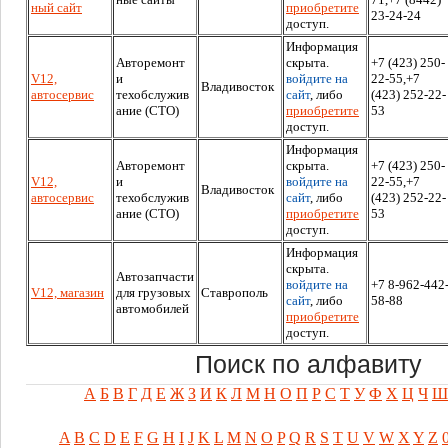
ный сайт
приобретите
23-24-24
доступ.
Информация
Авторемонт
скрыта.
+7 (423) 250-
V12,
и
войдите на
22-55,+7
Владивосток
автосервис
техобслужив
сайт
, либо
(423) 252-22-
ание (СТО)
приобретите
53
доступ.
Информация
Авторемонт
скрыта.
+7 (423) 250-
V12,
и
войдите на
22-55,+7
Владивосток
автосервис
техобслужив
сайт
, либо
(423) 252-22-
ание (СТО)
приобретите
53
доступ.
Информация
скрыта.
Автозапчасти
войдите на
+7 8-962-442
V12, магазин
для грузовых
Ставрополь
сайт
, либо
58-88
автомобилей
приобретите
доступ.
Поиск по алфавиту
А
Б
В
Г
Д
Е
Ж
З
И
К
Л
М
Н
О
П
Р
С
Т
У
Ф
Х
Ц
Ч
Ш
A
B
C
D
E
F
G
H
I
J
K
L
M
N
O
P
Q
R
S
T
U
V
W
X
Y
Z