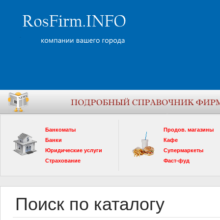
Банкоматы
Продов. магазины
Банки
Кафе
Юридические услуги
Супермаркеты
Страхование
Фаст-фуд
Поиск по каталогу