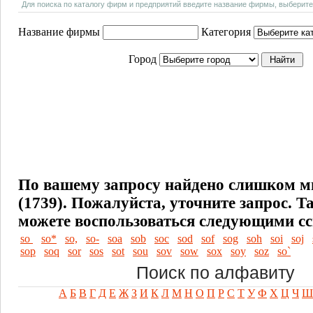
Для поиска по каталогу фирм и предприятий введите название фирмы, выберите
Название фирмы
Категория
Город
По вашему запросу найдено слишком м
(1739). Пожалуйста, уточните запрос.
Т
можете воспользоваться следующими с
so
so*
so,
so-
soa
sob
soc
sod
sof
sog
soh
soi
soj
sop
soq
sor
sos
sot
sou
sov
sow
sox
soy
soz
so`
Поиск по алфавиту
А
Б
В
Г
Д
Е
Ж
З
И
К
Л
М
Н
О
П
Р
С
Т
У
Ф
Х
Ц
Ч
Ш