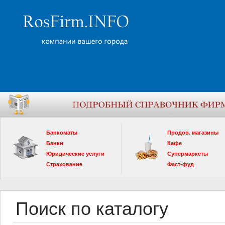
Банкоматы
Продов. магазины
Банки
Кафе
Юридические услуги
Супермаркеты
Страхование
Фаст-фуд
Поиск по каталогу