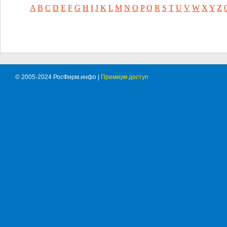
A
B
C
D
E
F
G
H
I
J
K
L
M
N
O
P
Q
R
S
T
U
V
W
X
Y
Z
© 2005-2024 РосФирм.инфо |
Премиум доступ