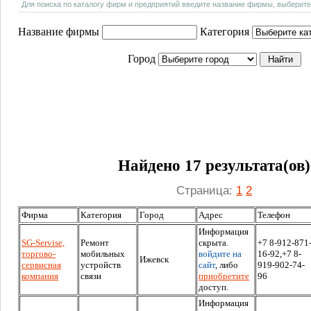
Для поиска по каталогу фирм и предприятий введите название фирмы, выберите
Название фирмы
Категория
Город
Найдено 17 результата(ов)
Страница:
1
2
Фирма
Категория
Город
Адрес
Телефон
Информация
SG-Servise,
Ремонт
скрыта.
+7 8-912-871
торгово-
мобильных
войдите на
16-92,+7 8-
Ижевск
сервисная
устройств
сайт
, либо
919-902-74-
компания
связи
приобретите
96
доступ.
Информация