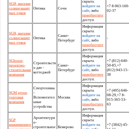
скрыта.
SGH, магазин
войдите на
+7 8-963-160
солнцезащит
Оптика
Сочи
сайт
, либо
02-37
ных очков
приобретите
доступ.
Информация
скрыта.
SGH, магазин
Санкт-
войдите на
солнцезащит
Оптика
-
Петербург
сайт
, либо
ных очков
приобретите
доступ.
Информация
SGhouse,
скрыта.
+7 (812) 640-
Строительств
проектно-
Санкт-
войдите на
50-85,+7
о дач -
строительная
Петербург
сайт
, либо
(812) 943-15-
коттеджей
компания
приобретите
38
доступ.
Информация
Спецтехника
скрыта.
+7 (495) 646-
SGM group,
-
войдите на
08-29,+7 8-
торговая
Вспомогател
Москва
сайт
, либо
915-365-53-
компания
ьные
приобретите
63
устройства
доступ.
Информация
Архитектурн
SGP,
скрыта.
о-
инжиниринго
войдите на
+7 (3842) 45-
строительное
Кемерово