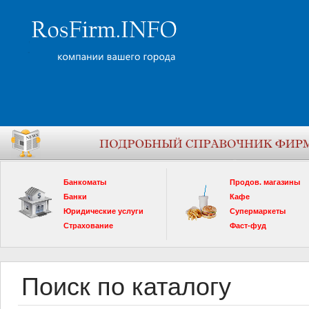
Банкоматы
Продов. магазины
Банки
Кафе
Юридические услуги
Супермаркеты
Страхование
Фаст-фуд
Поиск по каталогу