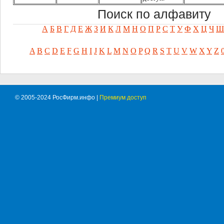
Поиск по алфавиту
А
Б
В
Г
Д
Е
Ж
З
И
К
Л
М
Н
О
П
Р
С
Т
У
Ф
Х
Ц
Ч
Ш
A
B
C
D
E
F
G
H
I
J
K
L
M
N
O
P
Q
R
S
T
U
V
W
X
Y
Z
© 2005-2024 РосФирм.инфо |
Премиум доступ