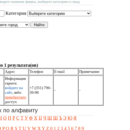
введите название фирмы, выберите категорию и город
Категория
о 1 результата(ов)
Адрес
Телефон
E-mail
Примечание
Информация
скрыта.
войдите на
+7 (351) 796-
-
-
сайт
, либо
30-96
приобретите
доступ.
к по алфавиту
Н
О
П
Р
С
Т
У
Ф
Х
Ц
Ч
Ш
Щ
Ъ
Э
Ю
Я
O
P
Q
R
S
T
U
V
W
X
Y
Z
0
1
2
3
4
5
6
7
8
9