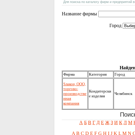
Для поиска по каталогу фирм и предприятий 
Название фирмы
Город
Найден
Фирма
Категория
Город
Sлакон, ООО,
торгово-
Кондитерски
производстве
Челябинск
е изделия
нная
компания
Поис
А
Б
В
Г
Д
Е
Ж
З
И
К
Л
М
A
B
C
D
E
F
G
H
I
J
K
L
M
N