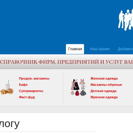
Главная
Наш проект
Добавит
Продов. магазины
Женская одежда
Кафе
Магазины обувные
Супермаркеты
Детская одежда
Фаст-фуд
Мужская одежда
логу