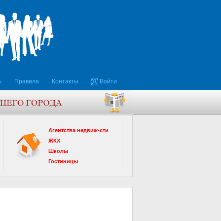
ь
Правила
Контакты
Войти
Агентства недвиж-сти
ЖКХ
Школы
Гостиницы