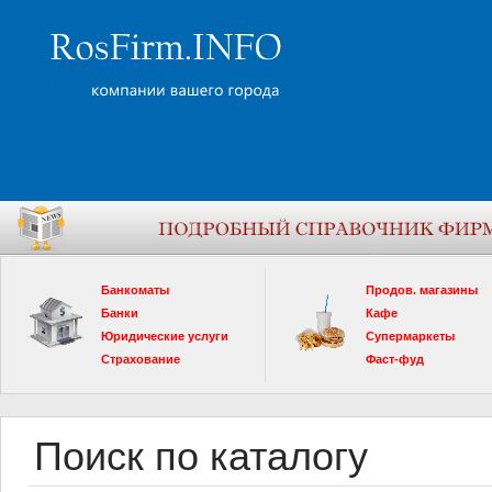
Банкоматы
Продов. магазины
Банки
Кафе
Юридические услуги
Супермаркеты
Страхование
Фаст-фуд
Поиск по каталогу