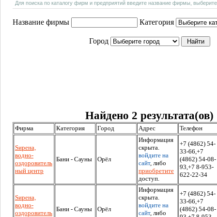
Для поиска по каталогу фирм и предприятий введите название фирмы, выберите
Название фирмы
Категория
Город
Найдено 2 результата(ов)
Фирма
Категория
Город
Адрес
Телефон
Информация
+7 (4862) 54-
Sирена,
скрыта.
33-66,+7
водно-
войдите на
Бани - Сауны
Орёл
(4862) 54-08-
оздоровитель
сайт
, либо
93,+7 8-953-
ный центр
приобретите
622-22-34
доступ.
Информация
+7 (4862) 54-
Sирена,
скрыта.
33-66,+7
водно-
войдите на
Бани - Сауны
Орёл
(4862) 54-08-
оздоровитель
сайт
, либо
93,+7 8-953-