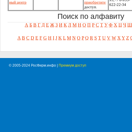
ный центр
приобретите
622-22-34
доступ.
Поиск по алфавиту
А
Б
В
Г
Д
Е
Ж
З
И
К
Л
М
Н
О
П
Р
С
Т
У
Ф
Х
Ц
Ч
Ш
A
B
C
D
E
F
G
H
I
J
K
L
M
N
O
P
Q
R
S
T
U
V
W
X
Y
Z
© 2005-2024 РосФирм.инфо |
Премиум доступ