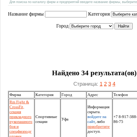
Для поиска по каталогу фирм и предприятий введите название фирмы, выберите
Название фирмы
Категория
Город
Найдено 34 результата(ов)
Страница:
1
2
3
4
Фирма
Категория
Город
Адрес
Телефон
Rm Fight &
CrossFit,
Информация
секция
скрыта.
прикладного
Спортивные
войдите на
+7 8-917-388
Уфа
рукопашного
секции
сайт
, либо
86-75
боя и
приобретите
спецфизподг
доступ.
отовки