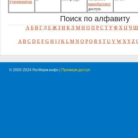
туроператор
приобретите
доступ.
Поиск по алфавиту
А
Б
В
Г
Д
Е
Ж
З
И
К
Л
М
Н
О
П
Р
С
Т
У
Ф
Х
Ц
Ч
Ш
A
B
C
D
E
F
G
H
I
J
K
L
M
N
O
P
Q
R
S
T
U
V
W
X
Y
Z
© 2005-2024 РосФирм.инфо |
Премиум доступ