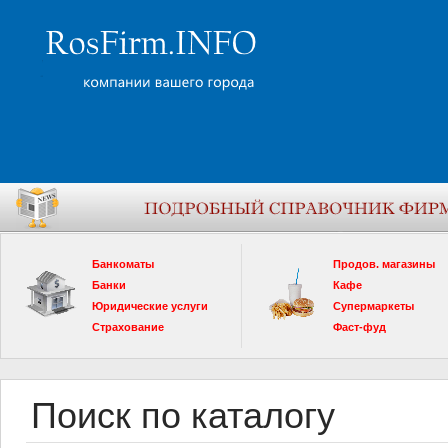
Банкоматы
Продов. магазины
Банки
Кафе
Юридические услуги
Супермаркеты
Страхование
Фаст-фуд
Поиск по каталогу