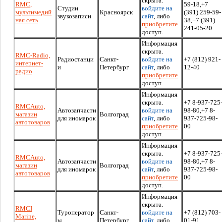
скрыта.
RMC,
59-18,+7
Студии
войдите на
мультимедий
Красноярск
(391) 259-59-
звукозаписи
сайт
, либо
ная сеть
38,+7 (391)
приобретите
241-05-20
доступ.
Информация
скрыта.
RMC-Radio,
Радиостанци
Санкт-
войдите на
+7 (812) 921-
интернет-
и
Петербург
сайт
, либо
12-40
радио
приобретите
доступ.
Информация
скрыта.
+7 8-937-725
RMCAuto,
Автозапчасти
войдите на
98-80,+7 8-
магазин
Волгоград
для иномарок
сайт
, либо
937-725-98-
автотоваров
приобретите
00
доступ.
Информация
скрыта.
+7 8-937-725
RMCAuto,
Автозапчасти
войдите на
98-80,+7 8-
магазин
Волгоград
для иномарок
сайт
, либо
937-725-98-
автотоваров
приобретите
00
доступ.
Информация
скрыта.
RMCI
Туроператор
Санкт-
войдите на
+7 (812) 703-
Marine,
ы
Петербург
сайт
, либо
01-91