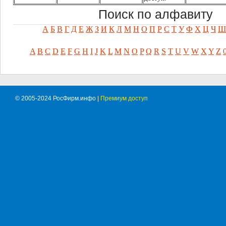
Поиск по алфавиту
А
Б
В
Г
Д
Е
Ж
З
И
К
Л
М
Н
О
П
Р
С
Т
У
Ф
Х
Ц
Ч
Ш
A
B
C
D
E
F
G
H
I
J
K
L
M
N
O
P
Q
R
S
T
U
V
W
X
Y
Z
© 2005-2024 РосФирм.инфо |
Премиум доступ