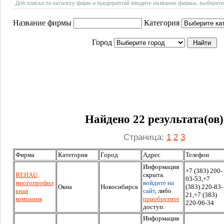
Для поиска по каталогу фирм и предприятий введите название фирмы, выберите
Название фирмы
Категория
Город
Найдено 22 результата(ов)
Страница:
1
2
3
Фирма
Категория
Город
Адрес
Телефон
Информация
+7 (383) 200-
RЕHAU,
скрыта.
03-53,+7
многопрофил
войдите на
Окна
Новосибирск
(383) 220-83-
ьная
сайт
, либо
21,+7 (383)
компания
приобретите
220-96-34
доступ.
Информация