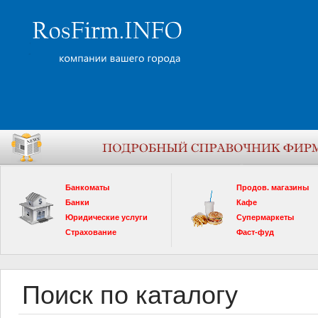
Банкоматы
Продов. магазины
Банки
Кафе
Юридические услуги
Супермаркеты
Страхование
Фаст-фуд
Поиск по каталогу