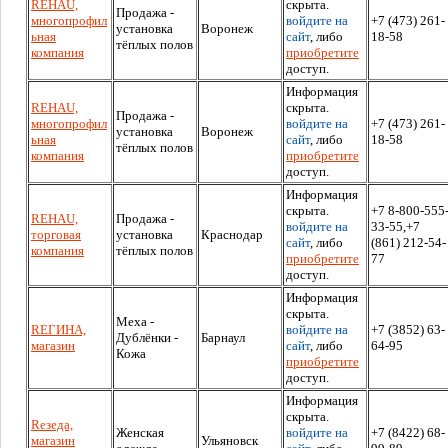
RЕHAU,
скрыта.
Продажа -
многопрофил
войдите на
+7 (473) 261-
установка
Воронеж
ьная
сайт
, либо
18-58
тёплых полов
компания
приобретите
доступ.
Информация
RЕHAU,
скрыта.
Продажа -
многопрофил
войдите на
+7 (473) 261-
установка
Воронеж
ьная
сайт
, либо
18-58
тёплых полов
компания
приобретите
доступ.
Информация
скрыта.
+7 8-800-555
RЕHAU,
Продажа -
войдите на
33-55,+7
торговая
установка
Краснодар
сайт
, либо
(861) 212-54-
компания
тёплых полов
приобретите
77
доступ.
Информация
скрыта.
Меха -
RЕГИНА,
войдите на
+7 (3852) 63-
Дублёнки -
Барнаул
магазин
сайт
, либо
64-95
Кожа
приобретите
доступ.
Информация
скрыта.
Rезеда,
Женская
войдите на
+7 (8422) 68-
магазин
Ульяновск