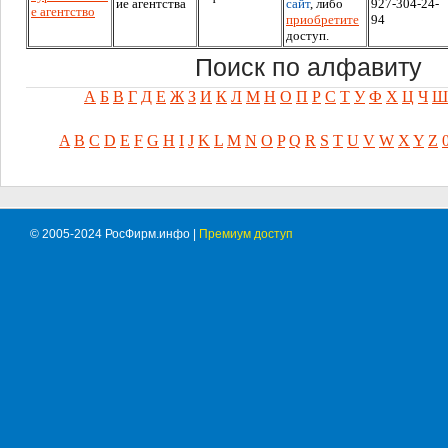
ие агентства
сайт
, либо
927-304-24-
е агентство
приобретите
94
доступ.
Поиск по алфавиту
А
Б
В
Г
Д
Е
Ж
З
И
К
Л
М
Н
О
П
Р
С
Т
У
Ф
Х
Ц
Ч
Ш
A
B
C
D
E
F
G
H
I
J
K
L
M
N
O
P
Q
R
S
T
U
V
W
X
Y
Z
© 2005-2024 РосФирм.инфо |
Премиум доступ