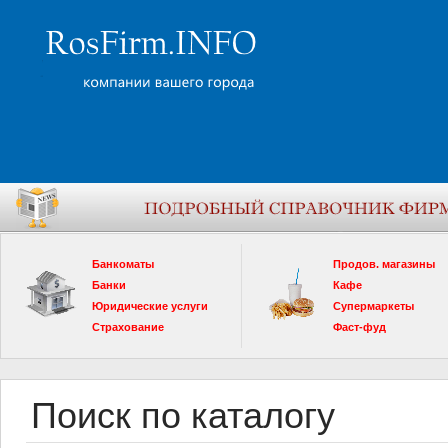
Банкоматы
Продов. магазины
Банки
Кафе
Юридические услуги
Супермаркеты
Страхование
Фаст-фуд
Поиск по каталогу