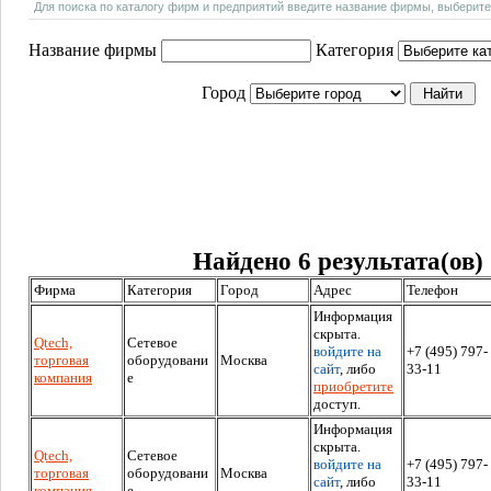
Для поиска по каталогу фирм и предприятий введите название фирмы, выберите
Название фирмы
Категория
Город
Найдено 6 результата(ов)
Фирма
Категория
Город
Адрес
Телефон
Информация
скрыта.
Qtech,
Сетевое
войдите на
+7 (495) 797-
торговая
оборудовани
Москва
сайт
, либо
33-11
компания
е
приобретите
доступ.
Информация
скрыта.
Qtech,
Сетевое
войдите на
+7 (495) 797-
торговая
оборудовани
Москва
сайт
, либо
33-11
компания
е