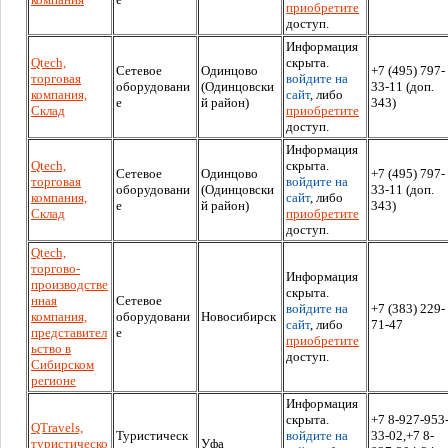
приобретите
доступ.
Информация
Qtech,
скрыта.
Сетевое
Одинцово
+7 (495) 797-
торговая
войдите на
оборудовани
(Одинцовски
33-11 (доп.
компания,
сайт
, либо
е
й район)
343)
Склад
приобретите
доступ.
Информация
Qtech,
скрыта.
Сетевое
Одинцово
+7 (495) 797-
торговая
войдите на
оборудовани
(Одинцовски
33-11 (доп.
компания,
сайт
, либо
е
й район)
343)
Склад
приобретите
доступ.
Qtech,
торгово-
Информация
производстве
скрыта.
нная
Сетевое
войдите на
+7 (383) 229-
компания,
оборудовани
Новосибирск
сайт
, либо
71-47
представител
е
приобретите
ьство в
доступ.
Сибирском
регионе
Информация
скрыта.
+7 8-927-953
QTravels,
Туристическ
войдите на
33-02,+7 8-
туристическо
Уфа