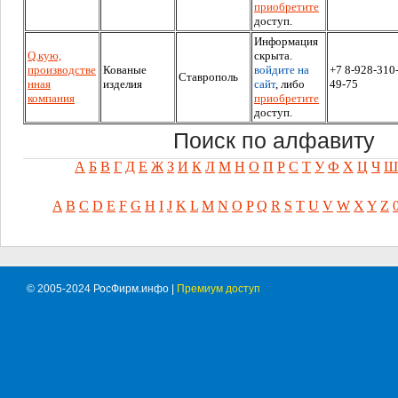
приобретите
доступ.
Информация
Q.кую,
скрыта.
производстве
Кованые
войдите на
+7 8-928-310
Ставрополь
нная
изделия
сайт
, либо
49-75
компания
приобретите
доступ.
Поиск по алфавиту
А
Б
В
Г
Д
Е
Ж
З
И
К
Л
М
Н
О
П
Р
С
Т
У
Ф
Х
Ц
Ч
Ш
A
B
C
D
E
F
G
H
I
J
K
L
M
N
O
P
Q
R
S
T
U
V
W
X
Y
Z
© 2005-2024 РосФирм.инфо |
Премиум доступ