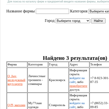
Для поиска по каталогу фирм и предприятий введите название фирмы, выберите
Название фирмы
Категория
Город
Найдено 3 результата(ов)
Фирма
Категория
Город
Адрес
Телефон
Информация
скрыта.
Q. Age,
Личностные
войдите на
+7 8-923-301
молодежный
тренинги -
Красноярск
сайт
, либо
87-35
коуч-центр
семинары
приобретите
доступ.
Информация
скрыта.
Му??ская
войдите на
+7 (8652) 33-
Q.PI, магазин
Ставрополь
одежда
сайт
, либо
09-85