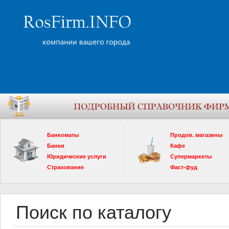
Банкоматы
Продов. магазины
Банки
Кафе
Юридические услуги
Супермаркеты
Страхование
Фаст-фуд
Поиск по каталогу