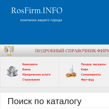
Банкоматы
Продов. магазины
Банки
Кафе
Юридические услуги
Супермаркеты
Страхование
Фаст-фуд
Поиск по каталогу