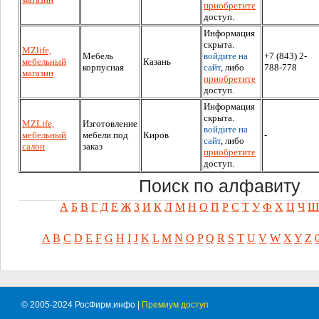
приобретите
доступ.
Информация
скрыта.
MZlife,
Мебель
войдите на
+7 (843) 2-
мебельный
Казань
корпусная
сайт
, либо
788-778
магазин
приобретите
доступ.
Информация
скрыта.
MZLife,
Изготовление
войдите на
мебельный
мебели под
Киров
-
сайт
, либо
салон
заказ
приобретите
доступ.
Поиск по алфавиту
А
Б
В
Г
Д
Е
Ж
З
И
К
Л
М
Н
О
П
Р
С
Т
У
Ф
Х
Ц
Ч
Ш
A
B
C
D
E
F
G
H
I
J
K
L
M
N
O
P
Q
R
S
T
U
V
W
X
Y
Z
© 2005-2024 РосФирм.инфо |
Премиум доступ