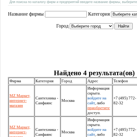
Для поиска по каталогу фирм и предприятий введите название фирмы, выберите
Название фирмы
Категория
Город
Найдено 4 результата(ов)
Фирма
Категория
Город
Адрес
Телефон
Информация
скрыта.
MZ Маркет,
Сантехника -
войдите на
+7 (495) 772-
интернет-
Москва
Санфаянс
сайт
, либо
82-32
магазин
приобретите
доступ.
Информация
скрыта.
MZ Маркет,
Сантехника -
войдите на
+7 (495) 772-
интернет-
Москва
Санфаянс
сайт
, либо
82-32
магазин