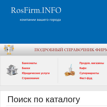
Банкоматы
Продов. магазины
Банки
Кафе
Юридические услуги
Супермаркеты
Страхование
Фаст-фуд
Поиск по каталогу