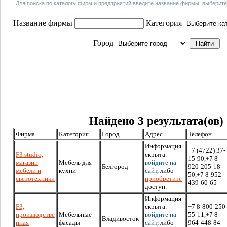
Для поиска по каталогу фирм и предприятий введите название фирмы, выберите
Название фирмы
Категория
Город
Найдено 3 результата(ов)
Фирма
Категория
Город
Адрес
Телефон
Информация
+7 (4722) 37-
F3 studio,
скрыта.
15-90,+7 8-
магазин
Мебель для
войдите на
Белгород
920-205-18-
мебели и
кухни
сайт
, либо
50,+7 8-952-
светотехники
приобретите
439-60-65
доступ.
Информация
F3,
скрыта.
+7 8-800-250
производстве
Мебельные
войдите на
55-11,+7 8-
Владивосток
нная
фасады
сайт
, либо
964-448-84-