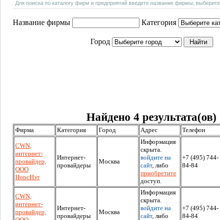
Для поиска по каталогу фирм и предприятий введите название фирмы, выберите
Название фирмы
Категория
Город
Найдено 4 результата(ов)
Фирма
Категория
Город
Адрес
Телефон
Информация
CWN,
скрыта.
интернет-
Интернет-
войдите на
+7 (495) 744-
провайдер,
Москва
провайдеры
сайт
, либо
84-84
ООО
приобретите
НорсНэт
доступ.
Информация
CWN,
скрыта.
интернет-
Интернет-
войдите на
+7 (495) 744-
провайдер,
Москва
провайдеры
сайт
, либо
84-84
ООО