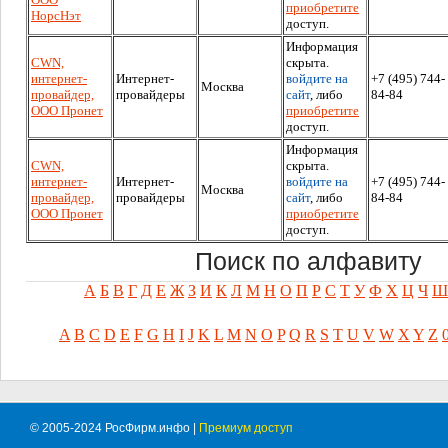
приобретите
НорсНэт
доступ.
Информация
CWN,
скрыта.
интернет-
Интернет-
войдите на
+7 (495) 744-
Москва
провайдер,
провайдеры
сайт
, либо
84-84
ООО Пронет
приобретите
доступ.
Информация
CWN,
скрыта.
интернет-
Интернет-
войдите на
+7 (495) 744-
Москва
провайдер,
провайдеры
сайт
, либо
84-84
ООО Пронет
приобретите
доступ.
Поиск по алфавиту
А
Б
В
Г
Д
Е
Ж
З
И
К
Л
М
Н
О
П
Р
С
Т
У
Ф
Х
Ц
Ч
Ш
A
B
C
D
E
F
G
H
I
J
K
L
M
N
O
P
Q
R
S
T
U
V
W
X
Y
Z
© 2005-2024 РосФирм.инфо |
Премиум доступ