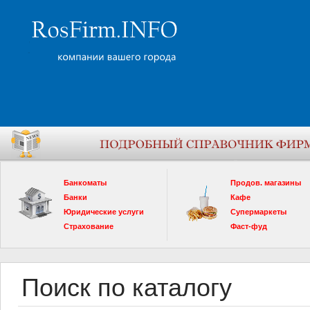
Банкоматы
Продов. магазины
Банки
Кафе
Юридические услуги
Супермаркеты
Страхование
Фаст-фуд
Поиск по каталогу