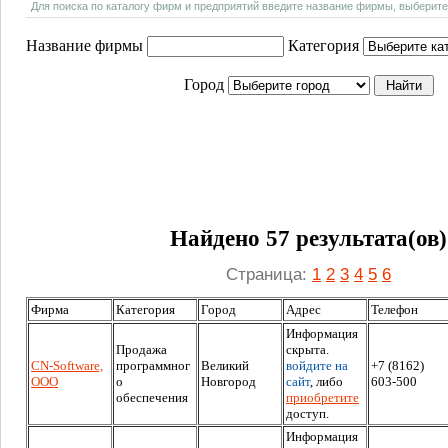
Для поиска по каталогу фирм и предприятий введите название фирмы, выберите
Название фирмы
Категория
Город
Найдено 57 результата(ов)
Страница:
1
2
3
4
5
6
Фирма
Категория
Город
Адрес
Телефон
Информация
Продажа
скрыта.
CN-Software,
программног
Великий
войдите на
+7 (8162)
ООО
о
Новгород
сайт
, либо
603-500
обеспечения
приобретите
доступ.
Информация