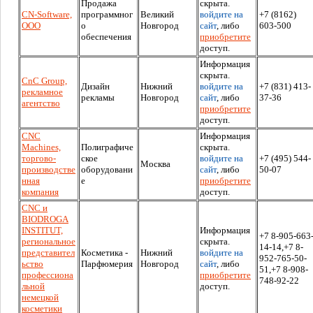
Продажа
скрыта.
CN-Software,
программног
Великий
войдите на
+7 (8162)
ООО
о
Новгород
сайт
, либо
603-500
обеспечения
приобретите
доступ.
Информация
скрыта.
CnC Group,
Дизайн
Нижний
войдите на
+7 (831) 413-
рекламное
рекламы
Новгород
сайт
, либо
37-36
агентство
приобретите
доступ.
CNC
Информация
Machines,
Полиграфиче
скрыта.
торгово-
ское
войдите на
+7 (495) 544-
Москва
производстве
оборудовани
сайт
, либо
50-07
нная
е
приобретите
компания
доступ.
CNC и
BIODROGA
INSTITUT,
Информация
+7 8-905-663
региональное
скрыта.
14-14,+7 8-
представител
Косметика -
Нижний
войдите на
952-765-50-
ьство
Парфюмерия
Новгород
сайт
, либо
51,+7 8-908-
профессиона
приобретите
748-92-22
льной
доступ.
немецкой
косметики