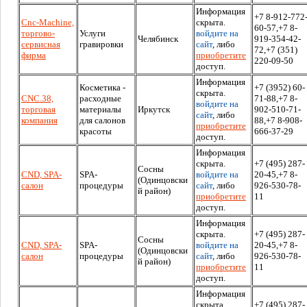
Информация
+7 8-912-772
Cnc-Machine,
скрыта.
60-57,+7 8-
торгово-
Услуги
войдите на
Челябинск
919-354-42-
сервисная
гравировки
сайт
, либо
72,+7 (351)
фирма
приобретите
220-09-50
доступ.
Информация
Косметика -
+7 (3952) 60-
скрыта.
CNC.38,
расходные
71-88,+7 8-
войдите на
торговая
материалы
Иркутск
902-510-71-
сайт
, либо
компания
для салонов
88,+7 8-908-
приобретите
красоты
666-37-29
доступ.
Информация
скрыта.
+7 (495) 287-
Сосны
CND, SPA-
SPA-
войдите на
20-45,+7 8-
(Одинцовски
салон
процедуры
сайт
, либо
926-530-78-
й район)
приобретите
11
доступ.
Информация
скрыта.
+7 (495) 287-
Сосны
CND, SPA-
SPA-
войдите на
20-45,+7 8-
(Одинцовски
салон
процедуры
сайт
, либо
926-530-78-
й район)
приобретите
11
доступ.
Информация
скрыта.
+7 (495) 287-