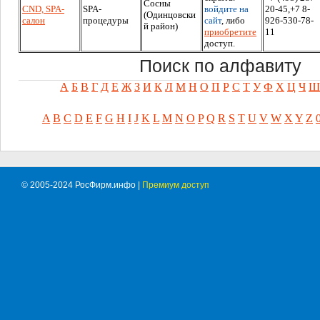
Сосны
CND, SPA-
SPA-
войдите на
20-45,+7 8-
(Одинцовски
салон
процедуры
сайт
, либо
926-530-78-
й район)
приобретите
11
доступ.
Поиск по алфавиту
А
Б
В
Г
Д
Е
Ж
З
И
К
Л
М
Н
О
П
Р
С
Т
У
Ф
Х
Ц
Ч
Ш
A
B
C
D
E
F
G
H
I
J
K
L
M
N
O
P
Q
R
S
T
U
V
W
X
Y
Z
© 2005-2024 РосФирм.инфо |
Премиум доступ