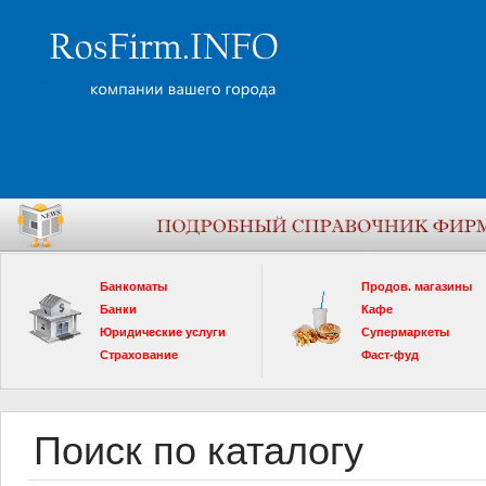
Банкоматы
Продов. магазины
Банки
Кафе
Юридические услуги
Супермаркеты
Страхование
Фаст-фуд
Поиск по каталогу