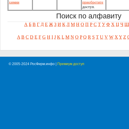
химии
приобретите
доступ.
Поиск по алфавиту
А
Б
В
Г
Д
Е
Ж
З
И
К
Л
М
Н
О
П
Р
С
Т
У
Ф
Х
Ц
Ч
Ш
A
B
C
D
E
F
G
H
I
J
K
L
M
N
O
P
Q
R
S
T
U
V
W
X
Y
Z
© 2005-2024 РосФирм.инфо |
Премиум доступ