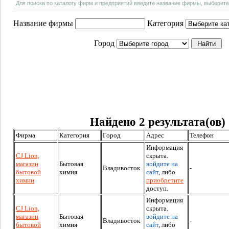
Для поиска по каталогу фирм и предприятий введите название фирмы, выберите
Название фирмы
Категория
Город
Найдено 2 результата(ов)
Фирма
Категория
Город
Адрес
Телефон
Информация
CJ Lion,
скрыта.
магазин
Бытовая
войдите на
Владивосток
-
бытовой
химия
сайт
, либо
химии
приобретите
доступ.
Информация
CJ Lion,
скрыта.
магазин
Бытовая
войдите на
Владивосток
-
бытовой
химия
сайт
, либо