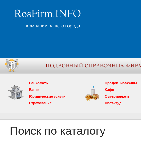
Банкоматы
Продов. магазины
Банки
Кафе
Юридические услуги
Супермаркеты
Страхование
Фаст-фуд
Поиск по каталогу