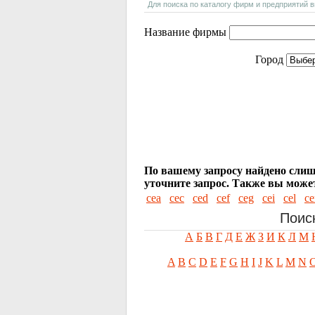
Для поиска по каталогу фирм и предприятий 
Название фирмы
Город
По вашему запросу найдено слиш
уточните запрос.
Также вы может
cea
cec
ced
cef
ceg
cei
cel
ce
Поис
А
Б
В
Г
Д
Е
Ж
З
И
К
Л
М
A
B
C
D
E
F
G
H
I
J
K
L
M
N