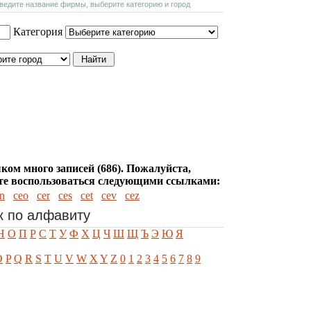
введите название фирмы, выберите категорию и город
Категория
ком много записей (686). Пожалуйста,
е воспользоваться следующими ссылками:
n
ceo
cer
ces
cet
cev
cez
к по алфавиту
Н
О
П
Р
С
Т
У
Ф
Х
Ц
Ч
Ш
Щ
Ъ
Э
Ю
Я
O
P
Q
R
S
T
U
V
W
X
Y
Z
0
1
2
3
4
5
6
7
8
9