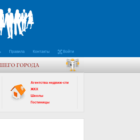
ь
Правила
Контакты
Войти
Агентства недвиж-сти
ЖКХ
Школы
Гостиницы