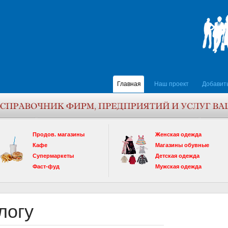
Главная
Наш проект
Добавит
Продов. магазины
Женская одежда
Кафе
Магазины обувные
Супермаркеты
Детская одежда
Фаст-фуд
Мужская одежда
логу