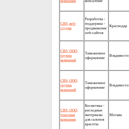
компания
консалтинг
Разработка -
CBS, веб-
поддержка -
Краснодар
студия
продвижение
web-сайтов
CBS, ООО,
Таможенное
группа
Владивосто
оформление
компаний
CBS, ООО,
Таможенное
группа
Владивосто
оформление
компаний
Косметика -
CBS, ООО,
расходные
торговая
материалы
Москва
компания
для салонов
красоты