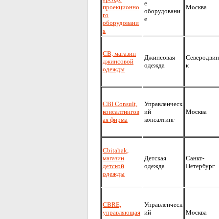
е
проекционно
Москва
оборудовани
го
е
оборудовани
я
CB, магазин
Джинсовая
Северодвин
джинсовой
одежда
к
одежды
CBI Consult,
Управленческ
консалтингов
ий
Москва
ая фирма
консалтинг
Cbitahak,
магазин
Детская
Санкт-
детской
одежда
Петербург
одежды
CBRE,
Управленческ
управляющая
ий
Москва