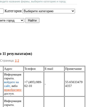
введите название фирмы, выберите категорию и город
Категория
 11 результата(ов)
Страница:
1
2
Адрес
Телефон
E-mail
Примечание
Информация
скрыта.
войдите на
+7 (495) 989-
55.65633479
-
сайт
, либо
62-10
4357
приобретите
доступ.
Информация
скрыта.