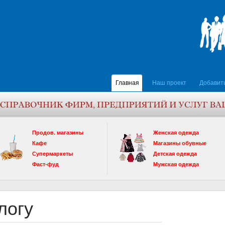
Главная
Наш проект
Добавит
Продов. магазины
Женская одежда
Кафе
Магазины обувные
Супермаркеты
Детская одежда
Фаст-фуд
Мужская одежда
логу