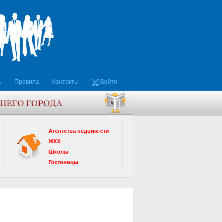
ь
Правила
Контакты
Войти
Агентства недвиж-сти
ЖКХ
Школы
Гостиницы