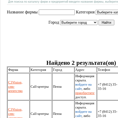
Для поиска по каталогу фирм и предприятий введите название фирмы, выберите
Название фирмы
Категория
Город
Найдено 2 результата(ов)
Фирма
Категория
Город
Адрес
Телефон
Информация
скрыта.
C3Vision,
войдите на
+7 (8412) 35-
crm-
Call-центры
Пенза
сайт
, либо
35-16
агентство
приобретите
доступ.
Информация
скрыта.
C3Vision,
войдите на
+7 (8412) 35-
crm-
Call-центры
Пенза
сайт
, либо
35-16
агентство