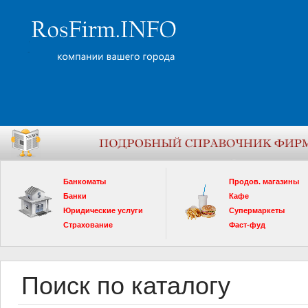
Банкоматы
Продов. магазины
Банки
Кафе
Юридические услуги
Супермаркеты
Страхование
Фаст-фуд
Поиск по каталогу