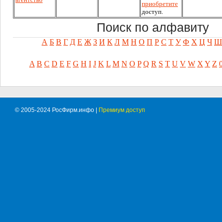
приобретите
доступ.
Поиск по алфавиту
А
Б
В
Г
Д
Е
Ж
З
И
К
Л
М
Н
О
П
Р
С
Т
У
Ф
Х
Ц
Ч
Ш
A
B
C
D
E
F
G
H
I
J
K
L
M
N
O
P
Q
R
S
T
U
V
W
X
Y
Z
© 2005-2024 РосФирм.инфо |
Премиум доступ