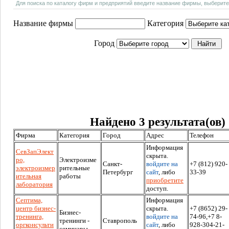
Для поиска по каталогу фирм и предприятий введите название фирмы, выберите
Название фирмы
Категория
Город
Найдено 3 результата(ов)
Фирма
Категория
Город
Адрес
Телефон
Информация
CевЗапЭлект
скрыта.
ро,
Электроизме
Санкт-
войдите на
+7 (812) 920-
электроизмер
рительные
Петербург
сайт
, либо
33-39
ительная
работы
приобретите
лаборатория
доступ.
Cептима,
Информация
центр бизнес-
скрыта.
+7 (8652) 29-
Бизнес-
тренинга,
войдите на
74-96,+7 8-
тренинги -
Ставрополь
оргконсульти
сайт
, либо
928-304-21-
семинары