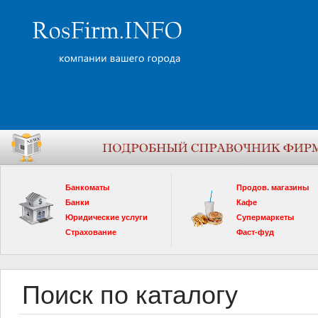
Банкоматы
Продов. магазины
Банки
Кафе
Юридические услуги
Супермаркеты
Страхование
Фаст-фуд
Поиск по каталогу