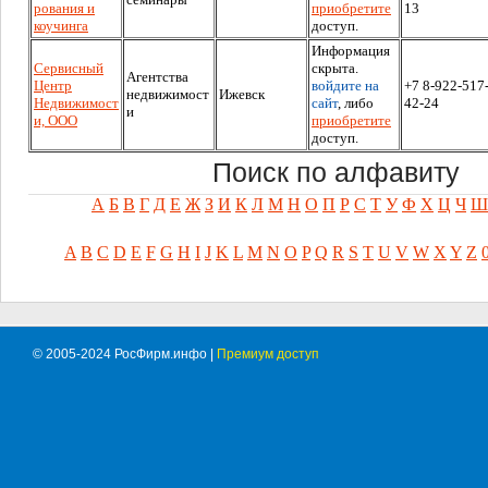
рования и
приобретите
13
коучинга
доступ.
Информация
Cервисный
скрыта.
Агентства
Центр
войдите на
+7 8-922-517
недвижимост
Ижевск
Недвижимост
сайт
, либо
42-24
и
и, ООО
приобретите
доступ.
Поиск по алфавиту
А
Б
В
Г
Д
Е
Ж
З
И
К
Л
М
Н
О
П
Р
С
Т
У
Ф
Х
Ц
Ч
Ш
A
B
C
D
E
F
G
H
I
J
K
L
M
N
O
P
Q
R
S
T
U
V
W
X
Y
Z
© 2005-2024 РосФирм.инфо |
Премиум доступ