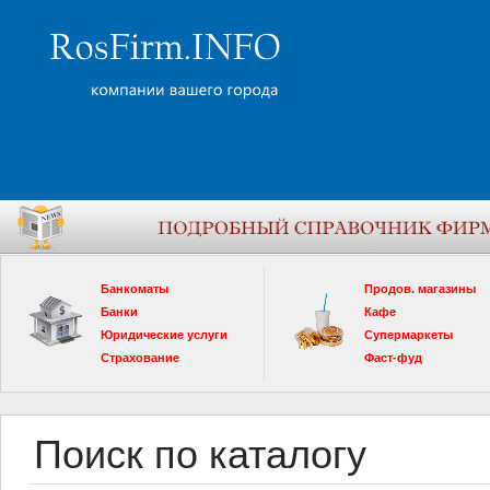
Банкоматы
Продов. магазины
Банки
Кафе
Юридические услуги
Супермаркеты
Страхование
Фаст-фуд
Поиск по каталогу