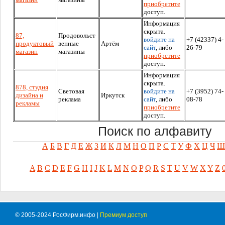
приобретите
доступ.
Информация
скрыта.
87,
Продовольст
войдите на
+7 (42337) 4-
продуктовый
венные
Артём
сайт
, либо
26-79
магазин
магазины
приобретите
доступ.
Информация
скрыта.
878, студия
Световая
войдите на
+7 (3952) 74-
дизайна и
Иркутск
реклама
сайт
, либо
08-78
рекламы
приобретите
доступ.
Поиск по алфавиту
А
Б
В
Г
Д
Е
Ж
З
И
К
Л
М
Н
О
П
Р
С
Т
У
Ф
Х
Ц
Ч
Ш
A
B
C
D
E
F
G
H
I
J
K
L
M
N
O
P
Q
R
S
T
U
V
W
X
Y
Z
© 2005-2024 РосФирм.инфо |
Премиум доступ