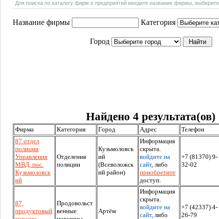
Для поиска по каталогу фирм и предприятий введите название фирмы, выберите
Название фирмы
Категория
Город
Найдено 4 результата(ов)
Фирма
Категория
Город
Адрес
Телефон
87 отдел
Информация
полиции
Кузьмоловск
скрыта.
Управления
Отделения
ий
войдите на
+7 (81370) 9-
МВД, пос.
полиции
(Всеволожск
сайт
, либо
32-02
Кузьмоловск
ий район)
приобретите
ий
доступ.
Информация
скрыта.
87,
Продовольст
войдите на
+7 (42337) 4-
продуктовый
венные
Артём
сайт
, либо
26-79
магазин
магазины