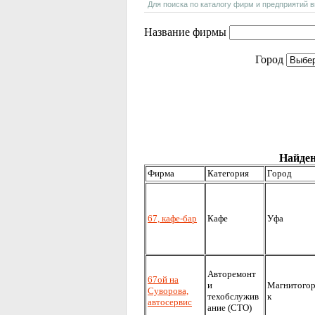
Для поиска по каталогу фирм и предприятий 
Название фирмы
Город
Найден
Фирма
Категория
Город
67, кафе-бар
Кафе
Уфа
Авторемонт
67ой на
и
Магнитого
Суворова,
техобслужив
к
автосервис
ание (СТО)