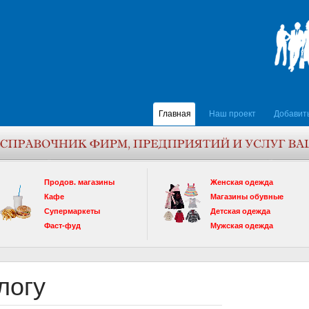
Главная
Наш проект
Добавит
Продов. магазины
Женская одежда
Кафе
Магазины обувные
Супермаркеты
Детская одежда
Фаст-фуд
Мужская одежда
логу