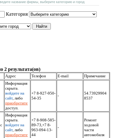
введите название фирмы, выберите категорию и город
Категория
о 2 результата(ов)
Адрес
Телефон
E-mail
Примечание
Информация
скрыта.
войдите на
+7 8-927-950-
54.73929904
-
сайт
, либо
54-35
8537
приобретите
доступ.
Информация
скрыта.
+7 8-908-585-
Ремонт
рс
войдите на
89-73,+7 8-
ходовой
-
сайт
, либо
963-094-13-
части
приобретите
44
автомобиля