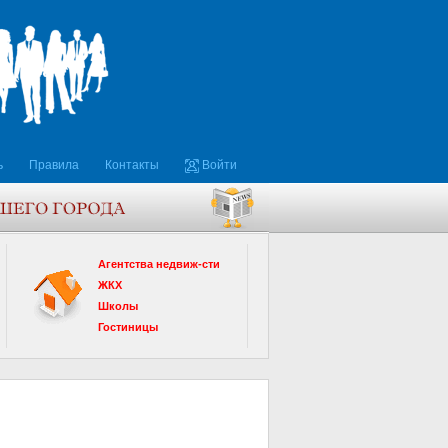
ь
Правила
Контакты
Войти
Агентства недвиж-сти
ЖКХ
Школы
Гостиницы