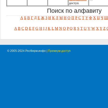
доступ.
Поиск по алфавиту
А
Б
В
Г
Д
Е
Ж
З
И
К
Л
М
Н
О
П
Р
С
Т
У
Ф
Х
Ц
Ч
Ш
A
B
C
D
E
F
G
H
I
J
K
L
M
N
O
P
Q
R
S
T
U
V
W
X
Y
Z
© 2005-2024 РосФирм.инфо |
Премиум доступ