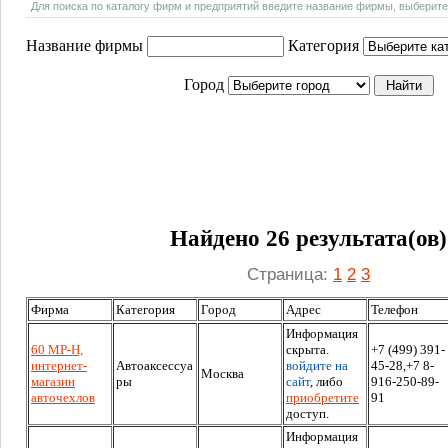
Для поиска по каталогу фирм и предприятий введите название фирмы, выберите
Название фирмы
Категория
Город
Найдено 26 результата(ов)
Страница:
1
2
3
Фирма
Категория
Город
Адрес
Телефон
Информация
60 MP-H,
скрыта.
+7 (499) 391-
интернет-
Автоаксессуа
войдите на
45-28,+7 8-
Москва
магазин
ры
сайт
, либо
916-250-89-
авточехлов
приобретите
91
доступ.
Информация