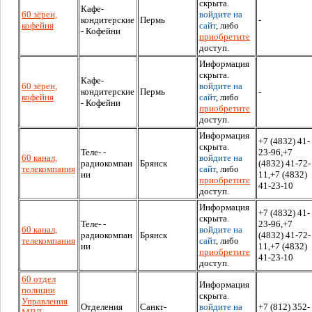
скрыта.
Кафе-
60 зёрен,
войдите на
кондитерские
Пермь
-
кофейня
сайт
, либо
- Кофейни
приобретите
доступ.
Информация
скрыта.
Кафе-
60 зёрен,
войдите на
кондитерские
Пермь
-
кофейня
сайт
, либо
- Кофейни
приобретите
доступ.
Информация
+7 (4832) 41-
скрыта.
Теле- -
23-96,+7
60 канал,
войдите на
радиокомпан
Брянск
(4832) 41-72-
телекомпания
сайт
, либо
ии
11,+7 (4832)
приобретите
41-23-10
доступ.
Информация
+7 (4832) 41-
скрыта.
Теле- -
23-96,+7
60 канал,
войдите на
радиокомпан
Брянск
(4832) 41-72-
телекомпания
сайт
, либо
ии
11,+7 (4832)
приобретите
41-23-10
доступ.
60 отдел
Информация
полиции
скрыта.
Управления
Отделения
Санкт-
войдите на
+7 (812) 352-