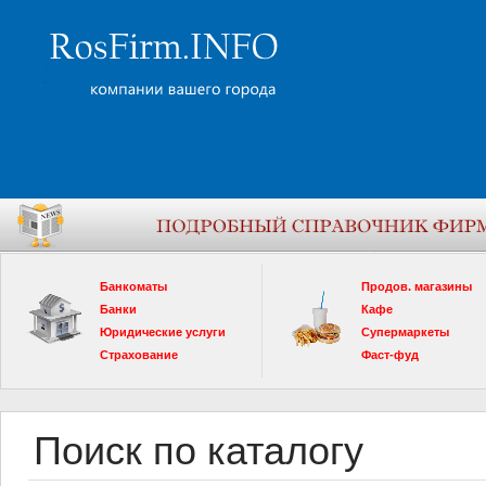
Банкоматы
Продов. магазины
Банки
Кафе
Юридические услуги
Супермаркеты
Страхование
Фаст-фуд
Поиск по каталогу