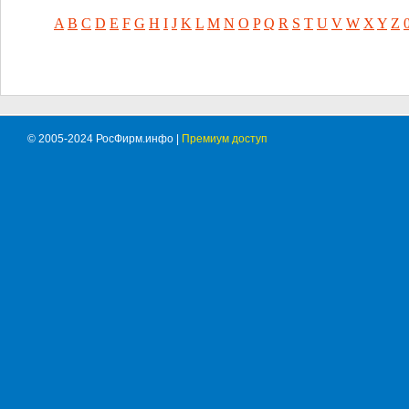
A
B
C
D
E
F
G
H
I
J
K
L
M
N
O
P
Q
R
S
T
U
V
W
X
Y
Z
© 2005-2024 РосФирм.инфо |
Премиум доступ