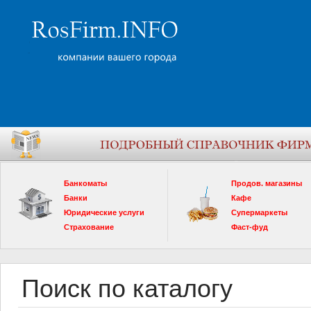
Банкоматы
Продов. магазины
Банки
Кафе
Юридические услуги
Супермаркеты
Страхование
Фаст-фуд
Поиск по каталогу