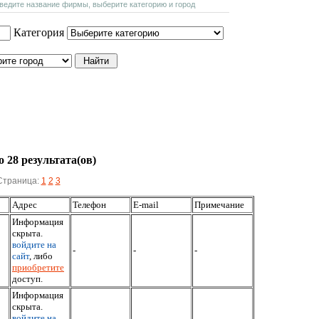
введите название фирмы, выберите категорию и город
Категория
 28 результата(ов)
Страница:
1
2
3
Адрес
Телефон
E-mail
Примечание
Информация
скрыта.
войдите на
-
-
-
сайт
, либо
приобретите
доступ.
Информация
скрыта.
войдите на