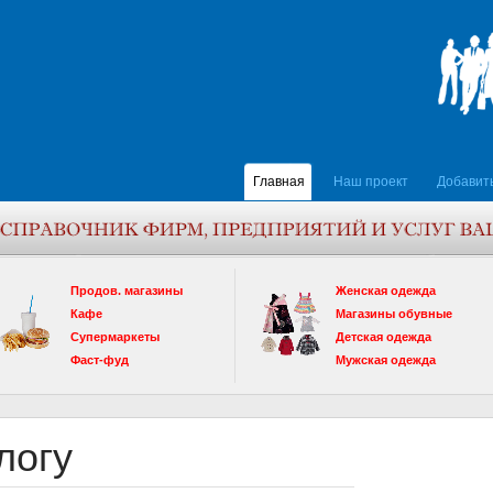
Главная
Наш проект
Добавит
Продов. магазины
Женская одежда
Кафе
Магазины обувные
Супермаркеты
Детская одежда
Фаст-фуд
Мужская одежда
логу