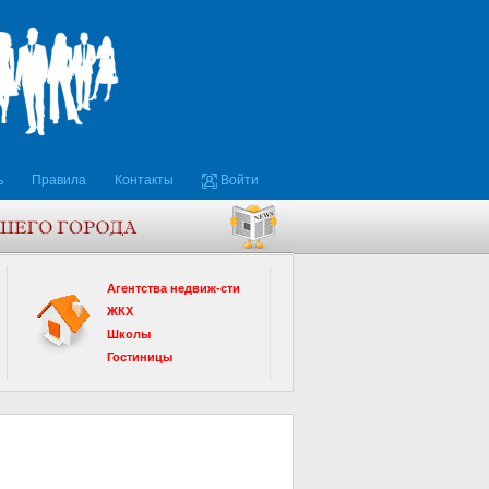
ь
Правила
Контакты
Войти
Агентства недвиж-сти
ЖКХ
Школы
Гостиницы