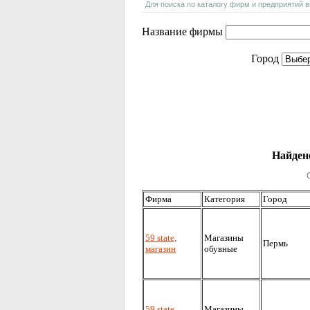
Для поиска по каталогу фирм и предприятий 
Название фирмы
Город
Найдено
Фирма
Категория
Город
59 state,
Магазины
Пермь
магазин
обувные
59 state,
Магазины