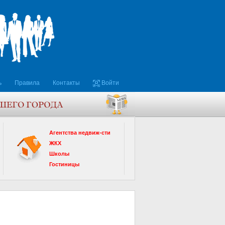
ь
Правила
Контакты
Войти
Агентства недвиж-сти
ЖКХ
Школы
Гостиницы