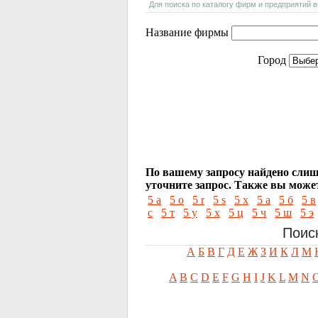
Для поиска по каталогу фирм и предприятий 
Название фирмы
Город
По вашему запросу найдено слиш
уточните запрос.
Также вы может
5 a
5 o
5 r
5 s
5 x
5 а
5 б
5 в
с
5 т
5 у
5 х
5 ц
5 ч
5 ш
5 э
Поис
А
Б
В
Г
Д
Е
Ж
З
И
К
Л
М
A
B
C
D
E
F
G
H
I
J
K
L
M
N