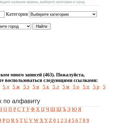
введите название фирмы, выберите категорию и город
Категория
ком много записей (463). Пожалуйста,
е воспользоваться следующими ссылками:
5 д
5 ж
5 з
5 и
5 к
5 л
5 м
5 о
5 п
5 р
5
к по алфавиту
Н
О
П
Р
С
Т
У
Ф
Х
Ц
Ч
Ш
Щ
Ъ
Э
Ю
Я
O
P
Q
R
S
T
U
V
W
X
Y
Z
0
1
2
3
4
5
6
7
8
9