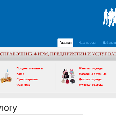
Главная
Наш проект
Добавит
Продов. магазины
Женская одежда
Кафе
Магазины обувные
Супермаркеты
Детская одежда
Фаст-фуд
Мужская одежда
логу