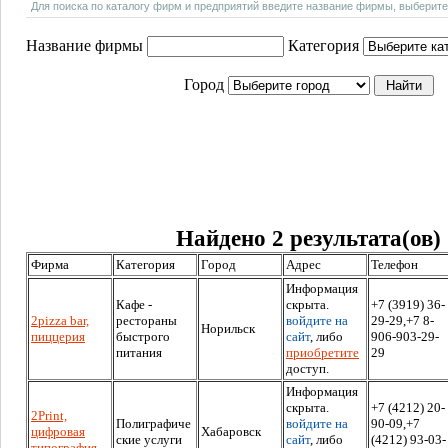
Для поиска по каталогу фирм и предприятий введите название фирмы, выберите
Название фирмы
Категория
Город
Найдено 2 результата(ов)
Фирма
Категория
Город
Адрес
Телефон
Информация
Кафе -
скрыта.
+7 (3919) 36-
2pizza bar,
рестораны
войдите на
29-29,+7 8-
Норильск
пиццерия
быстрого
сайт
, либо
906-903-29-
питания
приобретите
29
доступ.
Информация
скрыта.
+7 (4212) 20-
2Print,
Полиграфиче
войдите на
90-09,+7
цифровая
Хабаровск
ские услуги
сайт
, либо
(4212) 93-03-
типография