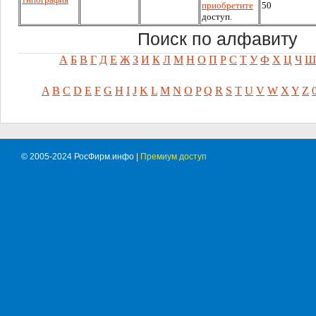
приобретите
50
доступ.
Поиск по алфавиту
А
Б
В
Г
Д
Е
Ж
З
И
К
Л
М
Н
О
П
Р
С
Т
У
Ф
Х
Ц
Ч
Ш
A
B
C
D
E
F
G
H
I
J
K
L
M
N
O
P
Q
R
S
T
U
V
W
X
Y
Z
© 2005-2024 РосФирм.инфо |
Премиум доступ