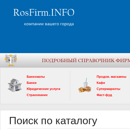
Банкоматы
Продов. магазины
Банки
Кафе
Юридические услуги
Супермаркеты
Страхование
Фаст-фуд
Поиск по каталогу