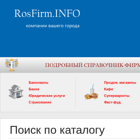
Банкоматы
Продов. магазины
Банки
Кафе
Юридические услуги
Супермаркеты
Страхование
Фаст-фуд
Поиск по каталогу