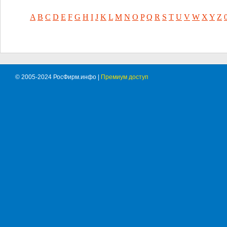
A
B
C
D
E
F
G
H
I
J
K
L
M
N
O
P
Q
R
S
T
U
V
W
X
Y
Z
© 2005-2024 РосФирм.инфо |
Премиум доступ