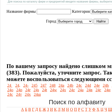
Для поиска по каталогу фирм и предприятий введите название фирмы, выберите
Название фирмы
Категория
Город
По вашему запросу найдено слишком м
(383). Пожалуйста, уточните запрос.
Та
можете воспользоваться следующими с
24
24,
24-
245
247
248
24a
24b
24c
24d
24e
24h
24o
24p
24r
24s
24t
24w
24x
24z
24а
24в
24г
24и
24с
24т
24х
24ш
Поиск по алфавиту
А
Б
В
Г
Д
Е
Ж
З
И
К
Л
М
Н
О
П
Р
С
Т
У
Ф
Х
Ц
Ч
Ш