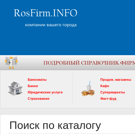
Банкоматы
Продов. магазины
Банки
Кафе
Юридические услуги
Супермаркеты
Страхование
Фаст-фуд
Поиск по каталогу