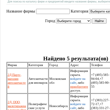
Для поиска по каталогу фирм и предприятий введите название фирмы, выберите
Название фирмы
Категория
Город
Найдено 5 результата(ов)
Фирма
Категория
Город
Адрес
Телефон
Информация
2Д Партс,
скрыта.
+7 (495) 585-
магазин
Автозапчасти
Московская
войдите на
94-04,+7
автозапчасте
для иномарок
обл
сайт
, либо
(495) 585-90-
й
приобретите
55
доступ.
Информация
скрыта.
+7 (383) 227-
2Д, ООО,
Полиграфиче
войдите на
72-17,+7
малотиражна
Новосибирск
ские услуги
сайт
, либо
(383) 331-27-
я типография