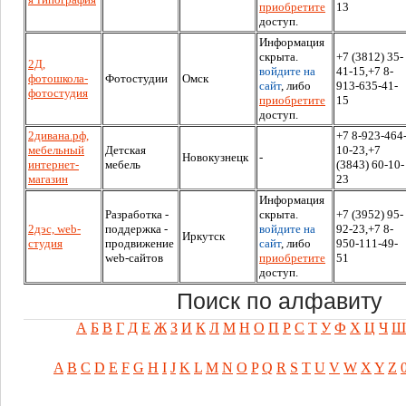
приобретите
13
доступ.
Информация
скрыта.
+7 (3812) 35-
2Д,
войдите на
41-15,+7 8-
фотошкола-
Фотостудии
Омск
сайт
, либо
913-635-41-
фотостудия
приобретите
15
доступ.
2дивана.рф,
+7 8-923-464
мебельный
Детская
10-23,+7
Новокузнецк
-
интернет-
мебель
(3843) 60-10-
магазин
23
Информация
Разработка -
скрыта.
+7 (3952) 95-
2дэс, web-
поддержка -
войдите на
92-23,+7 8-
Иркутск
студия
продвижение
сайт
, либо
950-111-49-
web-сайтов
приобретите
51
доступ.
Поиск по алфавиту
А
Б
В
Г
Д
Е
Ж
З
И
К
Л
М
Н
О
П
Р
С
Т
У
Ф
Х
Ц
Ч
Ш
A
B
C
D
E
F
G
H
I
J
K
L
M
N
O
P
Q
R
S
T
U
V
W
X
Y
Z