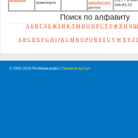
транспорта
приобретите
164-93-33
доступ.
Поиск по алфавиту
А
Б
В
Г
Д
Е
Ж
З
И
К
Л
М
Н
О
П
Р
С
Т
У
Ф
Х
Ц
Ч
Ш
A
B
C
D
E
F
G
H
I
J
K
L
M
N
O
P
Q
R
S
T
U
V
W
X
Y
Z
© 2005-2024 РосФирм.инфо |
Премиум доступ