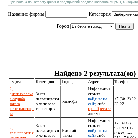
Для поиска по каталогу фирм и предприятий введите название фирмы, выберите
Название фирмы
Категория
Город
Найдено 2 результата(ов)
Фирма
Категория
Город
Адрес
Телефон
2,
Информация
диспетчерска
Заказ
скрыта.
я служба
пассажирског
войдите на
+7 (3012) 22-
Улан-Удэ
заказа
о легкового
сайт
, либо
22-22
автотранспор
транспорта
приобретите
та
доступ.
Информация
+7 (3435)
Заказ
скрыта.
2,
921-921,+7
пассажирског
Нижний
войдите на
транспортная
(3435) 242-
о легкового
Тагил
сайт
, либо
компания
252,+7 8-904-