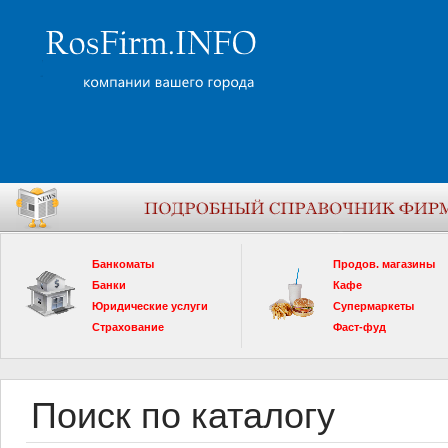
Банкоматы
Продов. магазины
Банки
Кафе
Юридические услуги
Супермаркеты
Страхование
Фаст-фуд
Поиск по каталогу