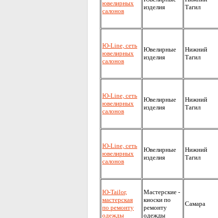
ювелирных
изделия
Тагил
салонов
Ю-Line, сеть
Ювелирные
Нижний
ювелирных
изделия
Тагил
салонов
Ю-Line, сеть
Ювелирные
Нижний
ювелирных
изделия
Тагил
салонов
Ю-Line, сеть
Ювелирные
Нижний
ювелирных
изделия
Тагил
салонов
Ю-Tailor,
Мастерские -
мастерская
киоски по
Самара
по ремонту
ремонту
одежды
одежды