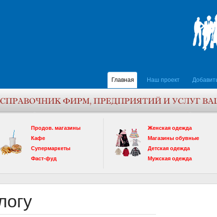
Главная
Наш проект
Добавит
Продов. магазины
Женская одежда
Кафе
Магазины обувные
Супермаркеты
Детская одежда
Фаст-фуд
Мужская одежда
логу