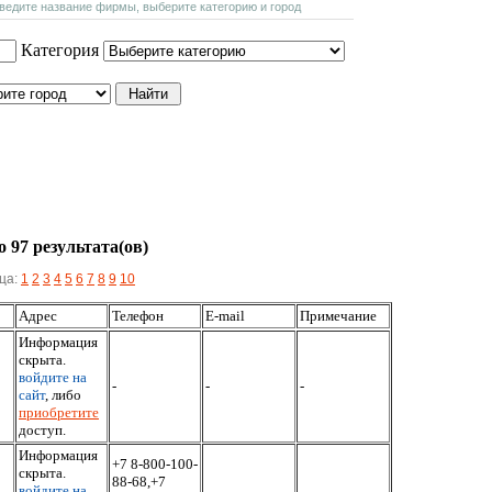
введите название фирмы, выберите категорию и город
Категория
 97 результата(ов)
ца:
1
2
3
4
5
6
7
8
9
10
Адрес
Телефон
E-mail
Примечание
Информация
скрыта.
войдите на
-
-
-
сайт
, либо
приобретите
доступ.
Информация
+7 8-800-100-
скрыта.
88-68,+7
войдите на