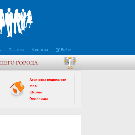
ь
Правила
Контакты
Войти
Агентства недвиж-сти
ЖКХ
Школы
Гостиницы