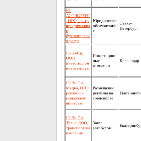
Ю-
АССИСТЕНТ
, ООО, центр
Юридическое
Санкт-
юридических
обслуживани
Петербург
и
е
бухгалтерски
х услуг
Ю-Би-Си,
Инвестицион
ООО,
ные
Краснодар
инвестицион
компании
ное агентство
Ю-Ви-Эй-
Медиа, ООО,
Размещение
рекламно-
рекламы на
Екатеринбу
имиджевое
транспорте
агентство
Ю-Ви-Эй-
Транс, ООО,
Заказ
Екатеринбу
транспортная
автобусов
компания