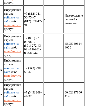
доступ.
Информация
скрыта.
+7 (812) 941-
Изготовление
войдите на
50-75,+7
-
печатей -
сайт
, либо
(812) 578-12-
штампов
приобретите
91
доступ.
Информация
+7 (861) 271-
скрыта.
03-06,+7
войдите на
45.05980824
(861) 272-43-
-
сайт
, либо
4006
02,+7 8-961-
приобретите
850-66-44
доступ.
Информация
скрыта.
войдите на
+7 (343) 290-
рг
-
-
сайт
, либо
58-57
приобретите
доступ.
Информация
скрыта.
войдите на
+7 (343) 269-
60.62117906
рг
-
сайт
, либо
44-32
4146
приобретите
доступ.