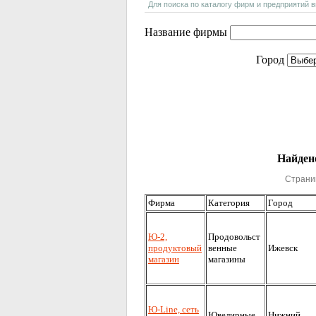
Для поиска по каталогу фирм и предприятий 
Название фирмы
Город
Найдено
Страни
Фирма
Категория
Город
Ю-2,
Продовольст
продуктовый
венные
Ижевск
магазин
магазины
Ю-Line, сеть
Ювелирные
Нижний