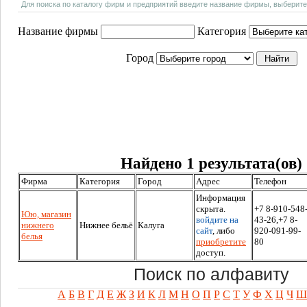
Для поиска по каталогу фирм и предприятий введите название фирмы, выберите
Название фирмы
Категория
Город
Найдено 1 результата(ов)
Фирма
Категория
Город
Адрес
Телефон
Информация
скрыта.
+7 8-910-548
Юю, магазин
войдите на
43-26,+7 8-
нижнего
Нижнее бельё
Калуга
сайт
, либо
920-091-99-
белья
приобретите
80
доступ.
Поиск по алфавиту
А
Б
В
Г
Д
Е
Ж
З
И
К
Л
М
Н
О
П
Р
С
Т
У
Ф
Х
Ц
Ч
Ш