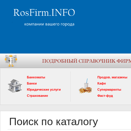
Банкоматы
Продов. магазины
Банки
Кафе
Юридические услуги
Супермаркеты
Страхование
Фаст-фуд
Поиск по каталогу