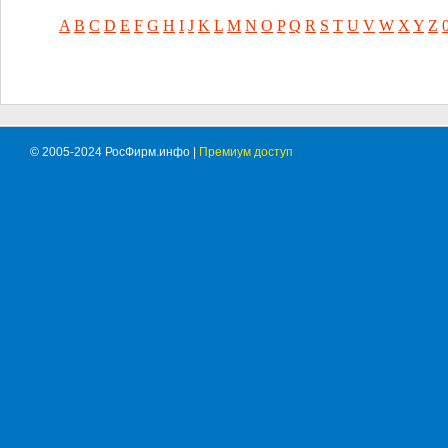
A
B
C
D
E
F
G
H
I
J
K
L
M
N
O
P
Q
R
S
T
U
V
W
X
Y
Z
© 2005-2024 РосФирм.инфо |
Премиум доступ