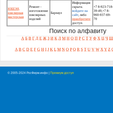
Информация
Ремонт -
скрыта.
+7 8-923-718
ЮШЭН,
изготовление
войдите на
39-49,+7 8-
ювелирная
Барнаул
ювелирных
сайт
, либо
960-937-69-
мастерская
изделий
приобретите
70
доступ.
Поиск по алфавиту
А
Б
В
Г
Д
Е
Ж
З
И
К
Л
М
Н
О
П
Р
С
Т
У
Ф
Х
Ц
Ч
Ш
A
B
C
D
E
F
G
H
I
J
K
L
M
N
O
P
Q
R
S
T
U
V
W
X
Y
Z
© 2005-2024 РосФирм.инфо |
Премиум доступ