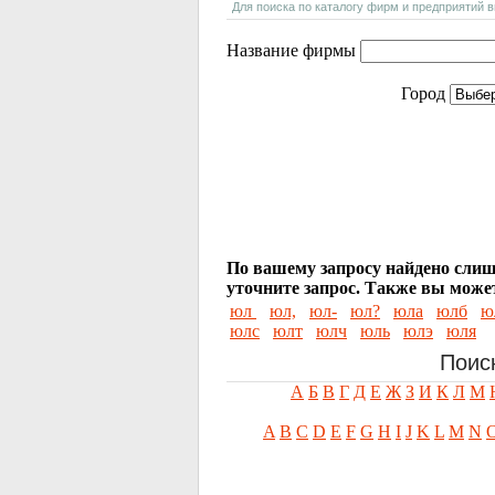
Для поиска по каталогу фирм и предприятий 
Название фирмы
Город
По вашему запросу найдено слиш
уточните запрос.
Также вы может
юл
юл,
юл-
юл?
юла
юлб
ю
юлс
юлт
юлч
юль
юлэ
юля
Поис
А
Б
В
Г
Д
Е
Ж
З
И
К
Л
М
A
B
C
D
E
F
G
H
I
J
K
L
M
N