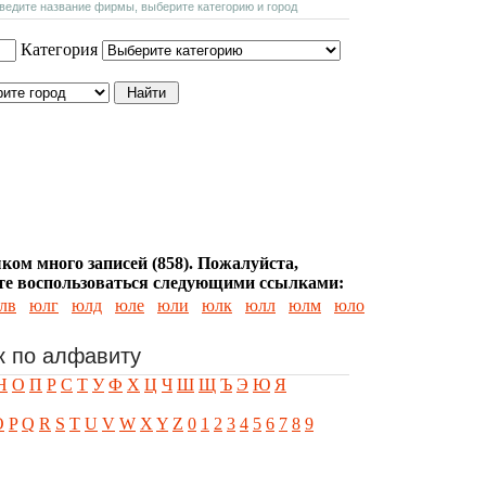
введите название фирмы, выберите категорию и город
Категория
ком много записей (858). Пожалуйста,
е воспользоваться следующими ссылками:
лв
юлг
юлд
юле
юли
юлк
юлл
юлм
юло
к по алфавиту
Н
О
П
Р
С
Т
У
Ф
Х
Ц
Ч
Ш
Щ
Ъ
Э
Ю
Я
O
P
Q
R
S
T
U
V
W
X
Y
Z
0
1
2
3
4
5
6
7
8
9