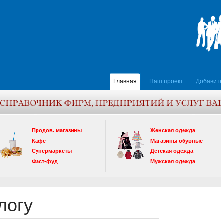
Главная
Наш проект
Добавит
Продов. магазины
Женская одежда
Кафе
Магазины обувные
Супермаркеты
Детская одежда
Фаст-фуд
Мужская одежда
логу