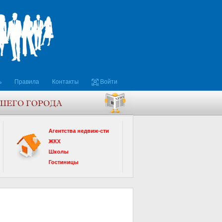
ь
Правила
Контакты
Войти
Агентства недвиж-сти
ЖКХ
Школы
Гостиницы