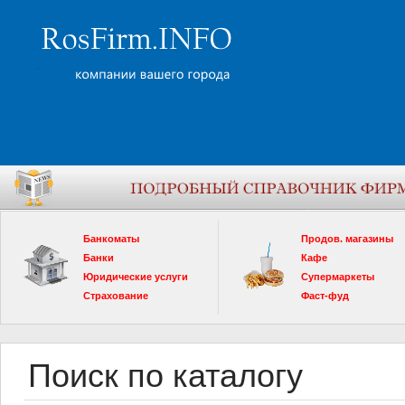
Банкоматы
Продов. магазины
Банки
Кафе
Юридические услуги
Супермаркеты
Страхование
Фаст-фуд
Поиск по каталогу