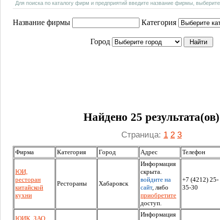
Для поиска по каталогу фирм и предприятий введите название фирмы, выберите
Название фирмы
Категория
Город
Найдено 25 результата(ов)
Страница:
1
2
3
Фирма
Категория
Город
Адрес
Телефон
Информация
ЮИ,
скрыта.
ресторан
войдите на
+7 (4212) 25-
Рестораны
Хабаровск
китайской
сайт
, либо
35-30
кухни
приобретите
доступ.
Информация
ЮИК, ЗАО