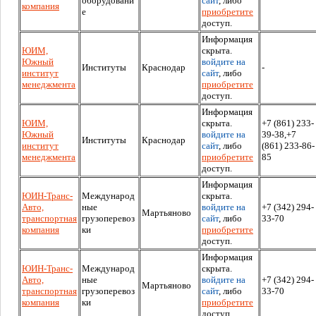
оборудовани
сайт
, либо
компания
е
приобретите
доступ.
Информация
ЮИМ,
скрыта.
Южный
войдите на
Институты
Краснодар
-
институт
сайт
, либо
менеджмента
приобретите
доступ.
Информация
ЮИМ,
скрыта.
+7 (861) 233-
Южный
войдите на
39-38,+7
Институты
Краснодар
институт
сайт
, либо
(861) 233-86-
менеджмента
приобретите
85
доступ.
Информация
ЮИН-Транс-
Международ
скрыта.
Авто,
ные
войдите на
+7 (342) 294-
Мартьяново
транспортная
грузоперевоз
сайт
, либо
33-70
компания
ки
приобретите
доступ.
Информация
ЮИН-Транс-
Международ
скрыта.
Авто,
ные
войдите на
+7 (342) 294-
Мартьяново
транспортная
грузоперевоз
сайт
, либо
33-70
компания
ки
приобретите
доступ.