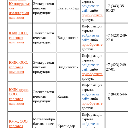
скрыта.
Южноуральс
Электротехн
войдите на
+7 (343) 351-
кая
ическая
Екатеринбург
сайт
, либо
01-27
изоляторная
продукция
приобретите
компания
доступ.
Информация
скрыта.
ЮИК, ООО,
Электротехн
войдите на
+7 (423) 249-
торговая
ическая
Владивосток
сайт
, либо
27-01
компания
продукция
приобретите
доступ.
Информация
скрыта.
ЮИК, ООО,
Электротехн
войдите на
+7 (423) 249-
торговая
ическая
Владивосток
сайт
, либо
27-01
компания
продукция
приобретите
доступ.
Информация
ЮИК-групп,
скрыта.
Электротехн
ООО,
войдите на
+7 (843) 544-
ическая
Казань
торговая
сайт
, либо
15-11
продукция
компания
приобретите
доступ.
Информация
Металлообра
скрыта.
Юикс, ООО,
батывающее
войдите на
торговая
Краснодар
-