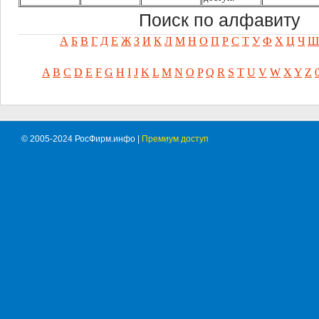
Поиск по алфавиту
А
Б
В
Г
Д
Е
Ж
З
И
К
Л
М
Н
О
П
Р
С
Т
У
Ф
Х
Ц
Ч
Ш
A
B
C
D
E
F
G
H
I
J
K
L
M
N
O
P
Q
R
S
T
U
V
W
X
Y
Z
© 2005-2024 РосФирм.инфо |
Премиум доступ