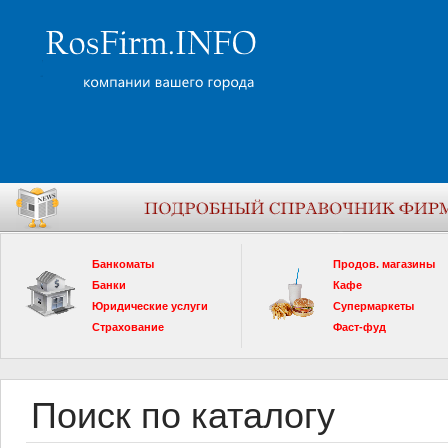
Банкоматы
Продов. магазины
Банки
Кафе
Юридические услуги
Супермаркеты
Страхование
Фаст-фуд
Поиск по каталогу