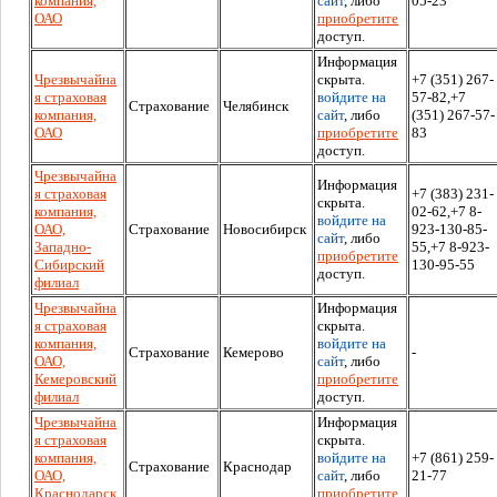
компания,
сайт
, либо
05-23
ОАО
приобретите
доступ.
Информация
Чрезвычайна
скрыта.
+7 (351) 267-
я страховая
войдите на
57-82,+7
Страхование
Челябинск
компания,
сайт
, либо
(351) 267-57-
ОАО
приобретите
83
доступ.
Чрезвычайна
Информация
я страховая
+7 (383) 231-
скрыта.
компания,
02-62,+7 8-
войдите на
ОАО,
Страхование
Новосибирск
923-130-85-
сайт
, либо
Западно-
55,+7 8-923-
приобретите
Сибирский
130-95-55
доступ.
филиал
Чрезвычайна
Информация
я страховая
скрыта.
компания,
войдите на
Страхование
Кемерово
-
ОАО,
сайт
, либо
Кемеровский
приобретите
филиал
доступ.
Чрезвычайна
Информация
я страховая
скрыта.
компания,
войдите на
+7 (861) 259-
Страхование
Краснодар
ОАО,
сайт
, либо
21-77
Краснодарск
приобретите