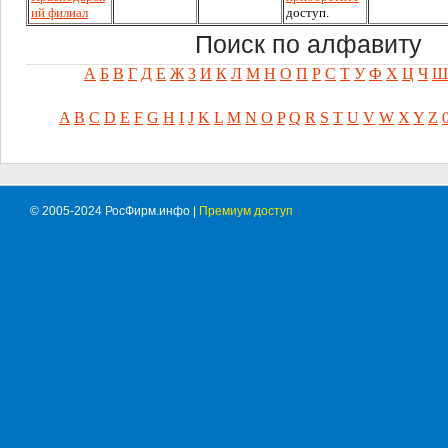
ий филиал
доступ.
Поиск по алфавиту
А
Б
В
Г
Д
Е
Ж
З
И
К
Л
М
Н
О
П
Р
С
Т
У
Ф
Х
Ц
Ч
Ш
A
B
C
D
E
F
G
H
I
J
K
L
M
N
O
P
Q
R
S
T
U
V
W
X
Y
Z
© 2005-2024 РосФирм.инфо |
Премиум доступ