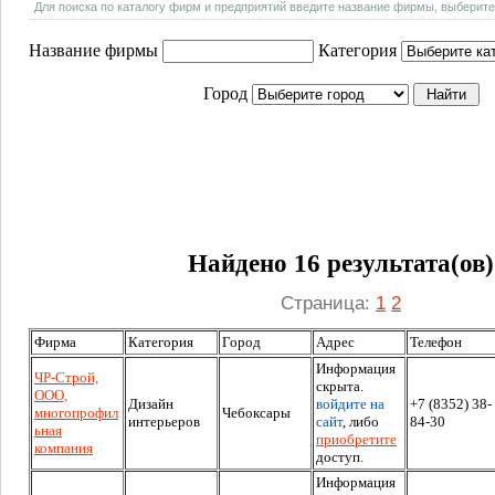
Для поиска по каталогу фирм и предприятий введите название фирмы, выберите
Название фирмы
Категория
Город
Найдено 16 результата(ов)
Страница:
1
2
Фирма
Категория
Город
Адрес
Телефон
Информация
ЧР-Строй,
скрыта.
ООО,
Дизайн
войдите на
+7 (8352) 38-
многопрофил
Чебоксары
интерьеров
сайт
, либо
84-30
ьная
приобретите
компания
доступ.
Информация