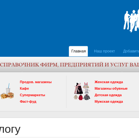
Главная
Наш проект
Добавит
Продов. магазины
Женская одежда
Кафе
Магазины обувные
Супермаркеты
Детская одежда
Фаст-фуд
Мужская одежда
логу