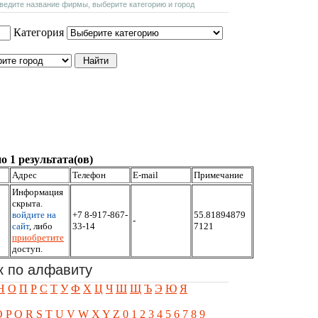
введите название фирмы, выберите категорию и город
Категория
о 1 результата(ов)
Адрес
Телефон
E-mail
Примечание
Информация
скрыта.
войдите на
+7 8-917-867-
55.81894879
-
сайт
, либо
33-14
7121
приобретите
доступ.
к по алфавиту
Н
О
П
Р
С
Т
У
Ф
Х
Ц
Ч
Ш
Щ
Ъ
Э
Ю
Я
O
P
Q
R
S
T
U
V
W
X
Y
Z
0
1
2
3
4
5
6
7
8
9