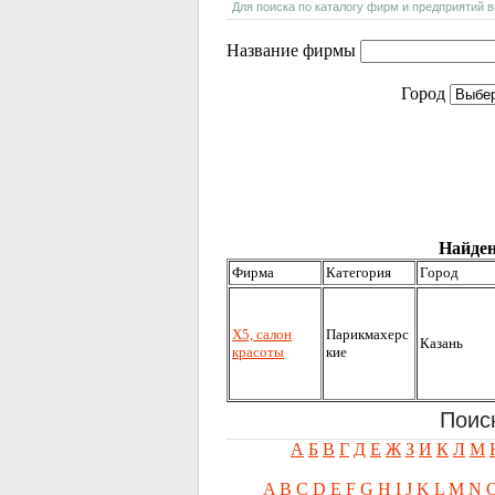
Для поиска по каталогу фирм и предприятий 
Название фирмы
Город
Найден
Фирма
Категория
Город
Х5, салон
Парикмахерс
Казань
красоты
кие
Поис
А
Б
В
Г
Д
Е
Ж
З
И
К
Л
М
A
B
C
D
E
F
G
H
I
J
K
L
M
N