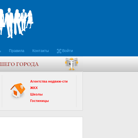
ь
Правила
Контакты
Войти
Агентства недвиж-сти
ЖКХ
Школы
Гостиницы