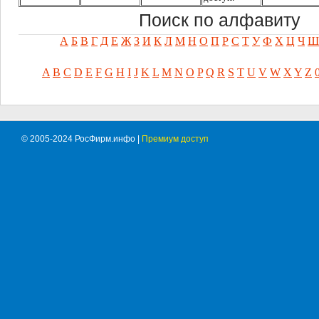
Поиск по алфавиту
А
Б
В
Г
Д
Е
Ж
З
И
К
Л
М
Н
О
П
Р
С
Т
У
Ф
Х
Ц
Ч
Ш
A
B
C
D
E
F
G
H
I
J
K
L
M
N
O
P
Q
R
S
T
U
V
W
X
Y
Z
© 2005-2024 РосФирм.инфо |
Премиум доступ