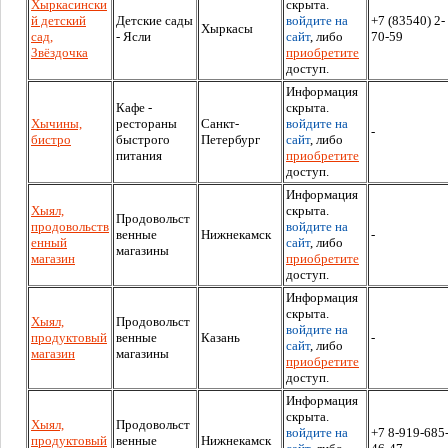
Хыркасински
скрыта.
й детский
Детские сады
войдите на
+7 (83540) 2-
Хыркасы
сад,
- Ясли
сайт
, либо
70-59
Звёздочка
приобретите
доступ.
Информация
Кафе -
скрыта.
Хычины,
рестораны
Санкт-
войдите на
-
бистро
быстрого
Петербург
сайт
, либо
питания
приобретите
доступ.
Информация
Хыял,
скрыта.
Продовольст
продовольств
войдите на
венные
Нижнекамск
-
енный
сайт
, либо
магазины
магазин
приобретите
доступ.
Информация
скрыта.
Хыял,
Продовольст
войдите на
продуктовый
венные
Казань
-
сайт
, либо
магазин
магазины
приобретите
доступ.
Информация
скрыта.
Хыял,
Продовольст
войдите на
+7 8-919-685
продуктовый
венные
Нижнекамск