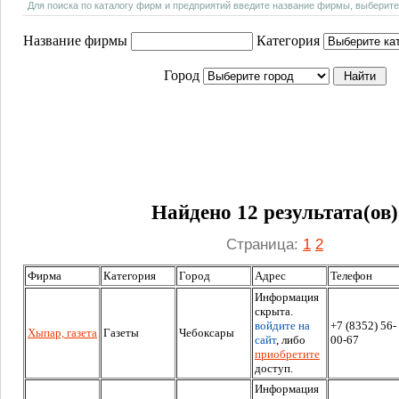
Для поиска по каталогу фирм и предприятий введите название фирмы, выберите
Название фирмы
Категория
Город
Найдено 12 результата(ов)
Страница:
1
2
Фирма
Категория
Город
Адрес
Телефон
Информация
скрыта.
войдите на
+7 (8352) 56-
Хыпар, газета
Газеты
Чебоксары
сайт
, либо
00-67
приобретите
доступ.
Информация