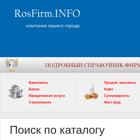
Банкоматы
Продов. магазины
Банки
Кафе
Юридические услуги
Супермаркеты
Страхование
Фаст-фуд
Поиск по каталогу