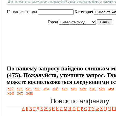
Для поиска по каталогу фирм и предприятий введите название фирмы, выберите
Название фирмы
Категория
Город
По вашему запросу найдено слишком м
(475). Пожалуйста, уточните запрос.
Та
можете воспользоваться следующими с
хеб
хев
хег
хёг
хед
хей
хек
хел
хем
хен
хён
хео
хеф
хех
хеш
Поиск по алфавиту
А
Б
В
Г
Д
Е
Ж
З
И
К
Л
М
Н
О
П
Р
С
Т
У
Ф
Х
Ц
Ч
Ш