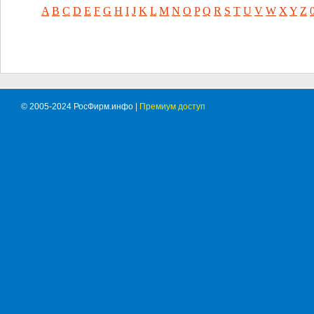
A
B
C
D
E
F
G
H
I
J
K
L
M
N
O
P
Q
R
S
T
U
V
W
X
Y
Z
© 2005-2024 РосФирм.инфо |
Премиум доступ