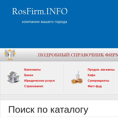
Банкоматы
Продов. магазины
Банки
Кафе
Юридические услуги
Супермаркеты
Страхование
Фаст-фуд
Поиск по каталогу