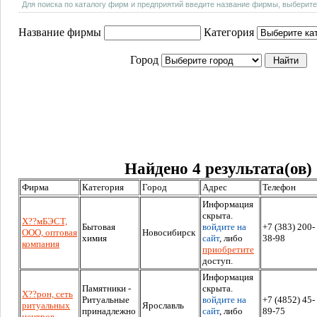
Для поиска по каталогу фирм и предприятий введите название фирмы, выберите
Название фирмы
Категория
Город
Найдено 4 результата(ов)
Фирма
Категория
Город
Адрес
Телефон
Информация
скрыта.
Х??мБЭСТ,
Бытовая
войдите на
+7 (383) 200-
ООО, оптовая
Новосибирск
химия
сайт
, либо
38-98
компания
приобретите
доступ.
Информация
Памятники -
скрыта.
Х??рон, сеть
Ритуальные
войдите на
+7 (4852) 45-
ритуальных
Ярославль
принадлежно
сайт
, либо
89-75
центров