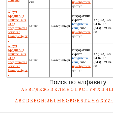
сти
приобретите
доступ.
Х??ум
Кредит энд
Информация
Финанс Банк,
скрыта.
+7 (343) 379-
ООО,
войдите на
04-87,+7
Банки
Екатеринбург
представител
сайт
, либо
(343) 379-04-
ьство в г.
приобретите
88
Екатеринбург
доступ.
е
Х??ум
Кредит энд
Информация
Финанс Банк,
скрыта.
+7 (343) 379-
ООО,
войдите на
04-87,+7
Банки
Екатеринбург
представител
сайт
, либо
(343) 379-04-
ьство в г.
приобретите
88
Екатеринбург
доступ.
е
Поиск по алфавиту
А
Б
В
Г
Д
Е
Ж
З
И
К
Л
М
Н
О
П
Р
С
Т
У
Ф
Х
Ц
Ч
Ш
A
B
C
D
E
F
G
H
I
J
K
L
M
N
O
P
Q
R
S
T
U
V
W
X
Y
Z