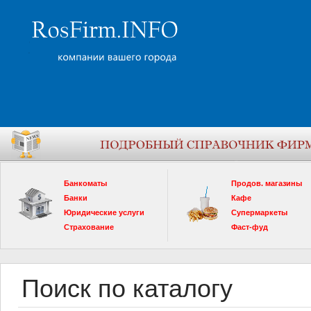
Банкоматы
Продов. магазины
Банки
Кафе
Юридические услуги
Супермаркеты
Страхование
Фаст-фуд
Поиск по каталогу