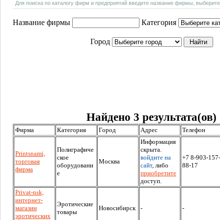
Для поиска по каталогу фирм и предприятий введите название фирмы, выберите
Название фирмы
Категория
Город
Найдено 3 результата(ов)
Фирма
Категория
Город
Адрес
Телефон
Информация
Полиграфиче
скрыта.
Рrintsnami,
ское
войдите на
+7 8-903-157
торговая
Москва
оборудовани
сайт
, либо
88-17
фирма
е
приобретите
доступ.
Рrivat-nsk,
интернет-
Эротические
магазин
Новосибирск
-
-
товары
эротических