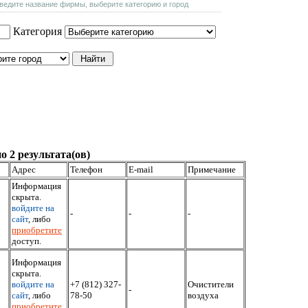
введите название фирмы, выберите категорию и город
Категория
о 2 результата(ов)
Адрес
Телефон
E-mail
Примечание
Информация
скрыта.
войдите на
-
-
-
сайт
, либо
приобретите
доступ.
Информация
скрыта.
войдите на
+7 (812) 327-
Очистители
-
сайт
, либо
78-50
воздуха
приобретите