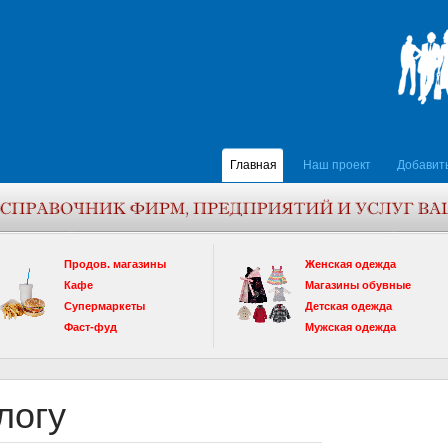
Главная
Наш проект
Добавит
Продов. магазины
Женская одежда
Кафе
Магазины обувные
Супермаркеты
Детская одежда
Фаст-фуд
Мужская одежда
логу