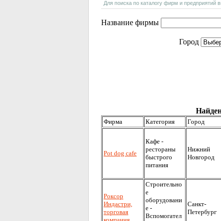
Для поиска по каталогу фирм и предприятий 
Название фирмы
Город
Найден
Фирма
Категория
Город
Кафе -
рестораны
Нижний
Рot dog cafe
быстрого
Новгород
питания
Строительно
е
Рoкcop
оборудовани
Индастри,
Санкт-
е -
торговая
Петербург
Вспомогател
компания