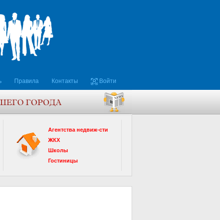
ь
Правила
Контакты
Войти
Агентства недвиж-сти
ЖКХ
Школы
Гостиницы