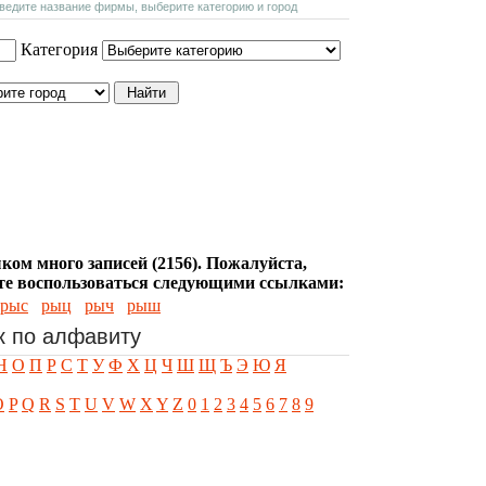
введите название фирмы, выберите категорию и город
Категория
ком много записей (2156). Пожалуйста,
е воспользоваться следующими ссылками:
рыс
рыц
рыч
рыш
к по алфавиту
Н
О
П
Р
С
Т
У
Ф
Х
Ц
Ч
Ш
Щ
Ъ
Э
Ю
Я
O
P
Q
R
S
T
U
V
W
X
Y
Z
0
1
2
3
4
5
6
7
8
9