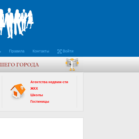
ь
Правила
Контакты
Войти
Агентства недвиж-сти
ЖКХ
Школы
Гостиницы