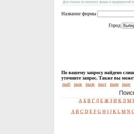
Для поиска по каталогу фирм и предприятий 
Название фирмы
Город
По вашему запросу найдено слиш
уточните запрос.
Также вы может
рыб
рыв
рыж
рыл
рым
рын
Поис
А
Б
В
Г
Д
Е
Ж
З
И
К
Л
М
A
B
C
D
E
F
G
H
I
J
K
L
M
N