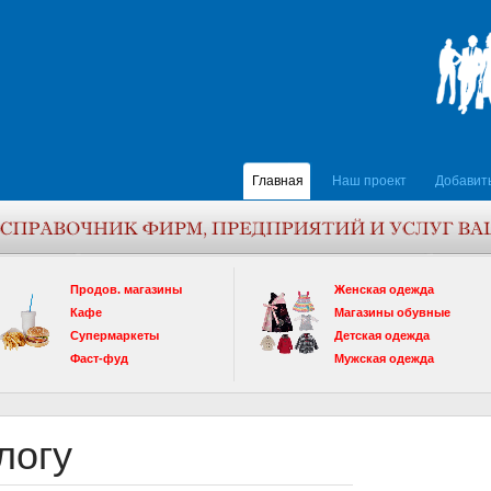
Главная
Наш проект
Добавит
Продов. магазины
Женская одежда
Кафе
Магазины обувные
Супермаркеты
Детская одежда
Фаст-фуд
Мужская одежда
логу