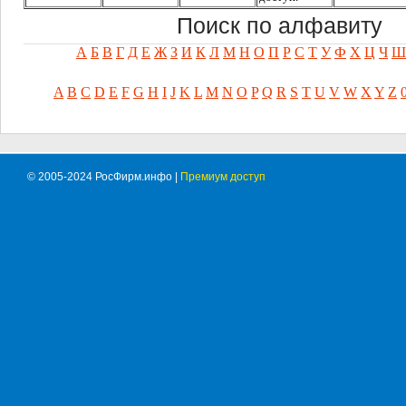
Поиск по алфавиту
А
Б
В
Г
Д
Е
Ж
З
И
К
Л
М
Н
О
П
Р
С
Т
У
Ф
Х
Ц
Ч
Ш
A
B
C
D
E
F
G
H
I
J
K
L
M
N
O
P
Q
R
S
T
U
V
W
X
Y
Z
© 2005-2024 РосФирм.инфо |
Премиум доступ