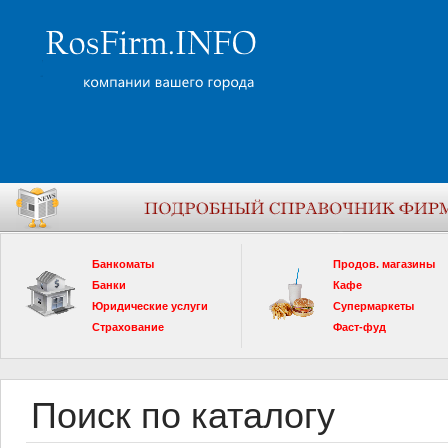
Банкоматы
Продов. магазины
Банки
Кафе
Юридические услуги
Супермаркеты
Страхование
Фаст-фуд
Поиск по каталогу